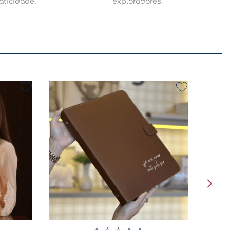
aticidade.
exploradores.