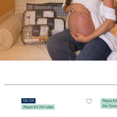
5%
Off
Peças ki
Por Enc
Peças kit Vih tube