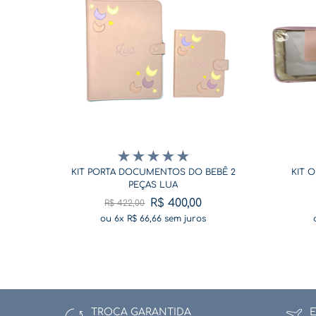
★
★
★
★
★
KIT PORTA DOCUMENTOS DO BEBÊ 2
KIT 
PEÇAS LUA
R$
400
,
00
R$
422
,
00
ou
6
x
R$
66
,
66
sem juros
TROCA GARANTIDA