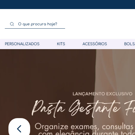
O que procura hoje?
PERSONALIZADOS
KITS
ACESSÓRIOS
BOLS
Termos mais buscados
1
º
gestante
2
º
café
3
º
pasta gestante
4
º
pasta
5
º
folha memórias barriga