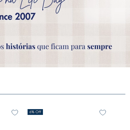
6%
Off