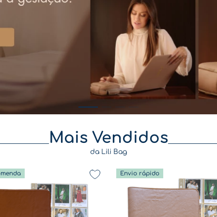
Mais Vendidos
da Lili Bag
omenda
Envio rápido