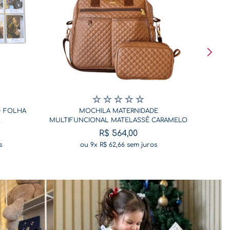
☆
☆
☆
☆
☆
+ FOLHA
MOCHILA MATERNIDADE
MULTIFUNCIONAL MATELASSÊ CARAMELO
R$
564
,
00
s
ou
9
x
R$
62
,
66
sem juros