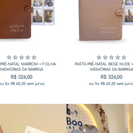
☆
☆
☆
☆
☆
☆
☆
☆
☆
☆
 PRÉ-NATAL MARROM + FOLHA
PASTA PRÉ-NATAL BEGE NUDE 
MEMÓRIAS DA BARRIGA
MEMÓRIAS DA BARRIGA
R$
326
,
00
R$
326
,
00
ou
5
x
R$
65
,
20
sem juros
ou
5
x
R$
65
,
20
sem juro