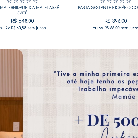
☆
☆
☆
☆
☆
☆
☆
☆
☆
☆
MATERNIDADE DIA MATELASSÊ
PASTA GESTANTE FICHÁRIO C
CAFÉ
R$
548
,
00
R$
396
,
00
ou
9
x
R$
60
,
88
sem juros
ou
6
x
R$
66
,
00
sem juro