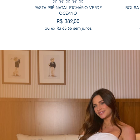
☆
☆
☆
☆
☆
PASTA PRÉ NATAL FICHÁRIO VERDE
BOLSA 
OCEANO
R$
382
,
00
ou
6
x
R$
63
,
66
sem juros