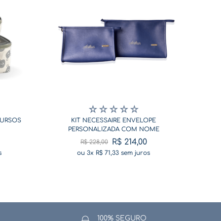
☆
☆
☆
☆
☆
 URSOS
KIT NECESSAIRE ENVELOPE
PERSONALIZADA COM NOME
R$
214
,
00
R$
228
,
00
s
ou
3
x
R$
71
,
33
sem juros
100% SEGURO