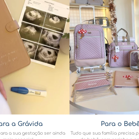
ara a Grávida
Para o Beb
ara a sua gestação ser ainda
Tudo que sua família precisa 