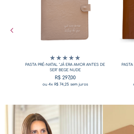
★
★
★
★
★
PASTA PRÉ-NATAL "JÁ ERA AMOR ANTES DE
PASTA
SER" BEGE NUDE
R$
297
,
00
ou
4
x
R$
74
,
25
sem juros