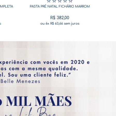
☆
☆
☆
☆
☆
OMPLETA
PASTA PRÉ NATAL FICHÁRIO MARROM
R$
382
,
00
s
ou
6
x
R$
63
,
66
sem juros