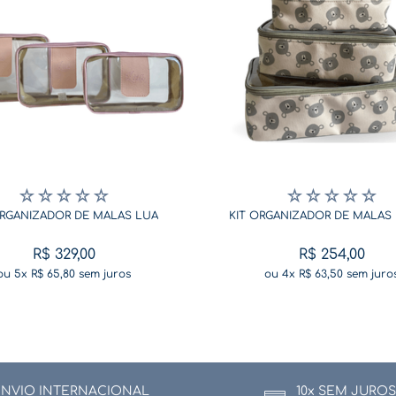
☆
☆
☆
☆
☆
☆
☆
☆
☆
☆
ORGANIZADOR DE MALAS LUA
KIT ORGANIZADOR DE MALAS
R$
329
,
00
R$
254
,
00
ou
5
x
R$
65
,
80
sem juros
ou
4
x
R$
63
,
50
sem juro
ENVIO INTERNACIONAL
10x SEM JUROS