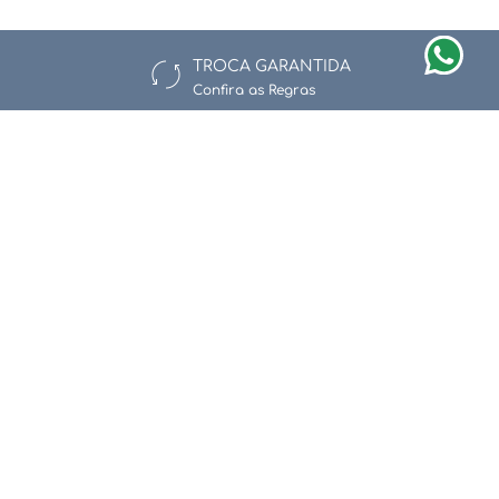
TROCA GARANTIDA
Confira as Regras
Newsletter
Assine nossa newsletter e fique por dentro de nossas ofertas e
novidades.
Enviar
Li e aceito a
Política de Privacidade e Proteção de Dados.
Redes Sociais
Quem Somos
Pedidos
Trocas e Devoluções
Segurança
Fale Conosco