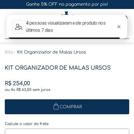
Ganhe 5% OFF no pagamento por pix!
0
O que procura hoje?
Kits
Kit Organizador de Malas Ursos
Termos mais buscados
KIT ORGANIZADOR DE MALAS URSOS
1
º
gestante
2
º
café
R$
254
,
00
ou
4
x
R$
63
,
50
sem juros
3
º
pasta
4
º
pasta gestante
COMPRAR
5
º
folha memórias barriga