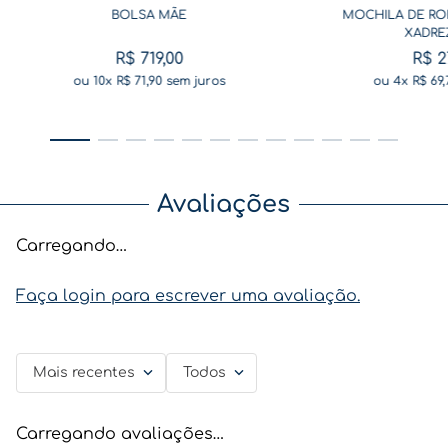
BOLSA MÃE
MOCHILA DE RO
XADRE
R$
719
,
00
R$
2
ou
10
x
R$
71
,
90
sem juros
ou
4
x
R$
69
,
Avaliações
Carregando…
Faça login para escrever uma avaliação.
Mais recentes
Todos
Carregando avaliações…