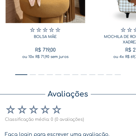
☆
☆
☆
☆
☆
☆
☆
BOLSA MÃE
MOCHILA DE RO
XADRE
R$
719
,
00
R$
2
ou
10
x
R$
71
,
90
sem juros
ou
4
x
R$
69
,
Avaliações
☆
☆
☆
☆
☆
Classificação média: 0
(0 avaliações)
Faça login para escrever uma avaliação.