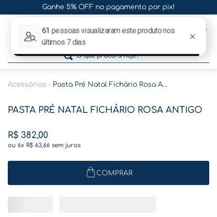
Ganhe 5% OFF no pagamento por pix!
0
O que procura hoje?
Acessórios
Pasta Pré Natal Fichário Rosa Antigo
Termos mais buscados
PASTA PRÉ NATAL FICHÁRIO ROSA ANTIGO
1
º
gestante
2
º
café
R$
382
,
00
ou
6
x
R$
63
,
66
sem juros
3
º
pasta
4
º
pasta gestante
COMPRAR
5
º
folha memórias barriga