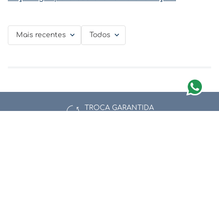
Mais recentes
Todos
TROCA GARANTIDA
Confira as Regras
Newsletter
Assine nossa newsletter e fique por dentro de nossas ofertas e
novidades.
Enviar
Li e aceito a
Política de Privacidade e Proteção de Dados.