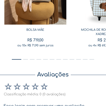
BOLSA MÃE
MOCHILA DE RO
XADRE
R$
719
,
00
R$
2
ou
10
x
R$
71
,
90
sem juros
ou
4
x
R$
69
,
Avaliações
☆
☆
☆
☆
☆
Classificação média: 0
(0 avaliações)