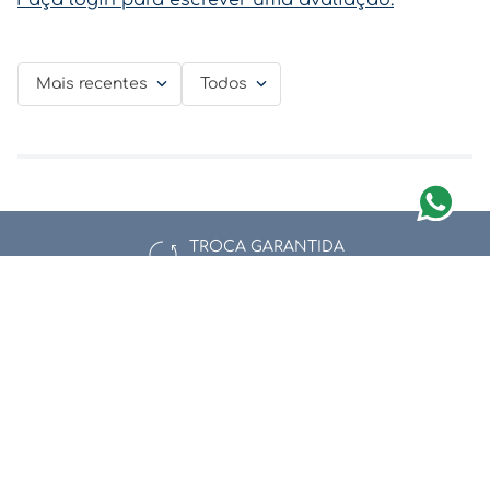
Faça login para escrever uma avaliação.
Mais recentes
Todos
TROCA GARANTIDA
Confira as Regras
Newsletter
Assine nossa newsletter e fique por dentro de nossas ofertas e
novidades.
Enviar
Li e aceito a
Política de Privacidade e Proteção de Dados.