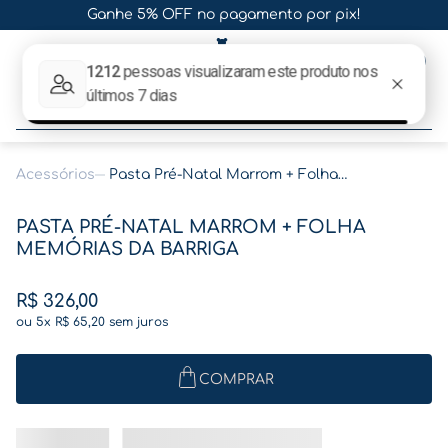
Ganhe 5% OFF no pagamento por pix!
0
O que procura hoje?
Acessórios
Pasta Pré-Natal Marrom + Folha Memórias da Barriga
Termos mais buscados
PASTA PRÉ-NATAL MARROM + FOLHA
1
º
gestante
MEMÓRIAS DA BARRIGA
2
º
café
R$
326
,
00
3
º
pasta
ou
5
x
R$
65
,
20
sem juros
4
º
pasta gestante
5
º
folha memórias barriga
COMPRAR