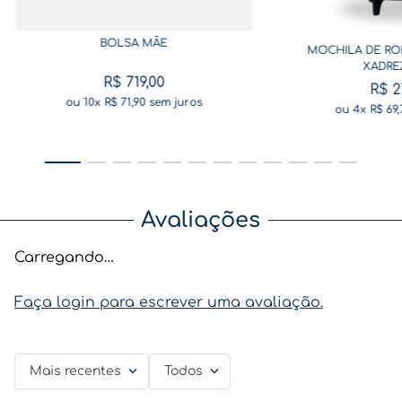
BOLSA MÃE
MOCHILA DE RO
XADRE
R$
719
,
00
R$
2
ou
10
x
R$
71
,
90
sem juros
ou
4
x
R$
69
,
Avaliações
Carregando…
Faça login para escrever uma avaliação.
Mais recentes
Todos