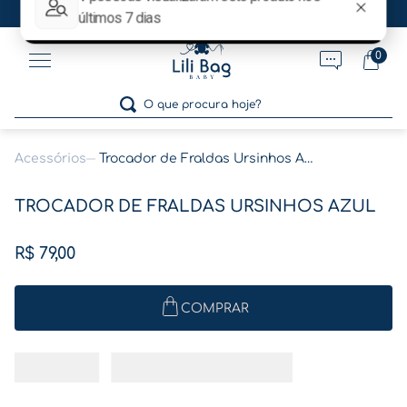
Ganhe 5% OFF no pagamento por pix!
0
O que procura hoje?
Acessórios
Trocador de Fraldas Ursinhos Azul
Termos mais buscados
TROCADOR DE FRALDAS URSINHOS AZUL
1
º
gestante
2
º
café
R$
79
,
00
3
º
pasta
COMPRAR
4
º
pasta gestante
5
º
folha memórias barriga