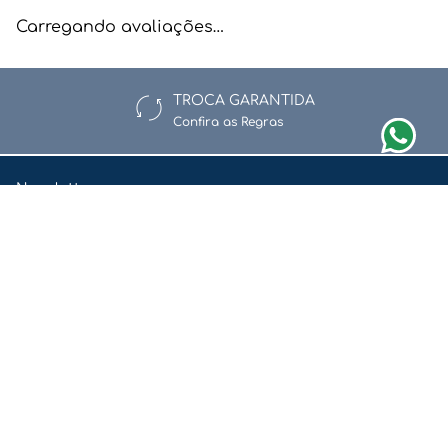
Carregando avaliações…
TROCA GARANTIDA
Confira as Regras
Newsletter
Assine nossa newsletter e fique por dentro de nossas ofertas e
novidades.
Enviar
Li e aceito a
Política de Privacidade e Proteção de Dados.
Redes Sociais
Quem Somos
Pedidos
Trocas e Devoluções
Segurança