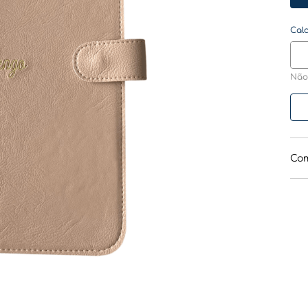
Não
Com