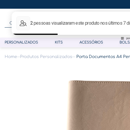
O que procura hoje?
PERSONALIZADOS
KITS
ACESSÓRIOS
BOLS
Produtos Personalizados
Porta Documentos A4 Pe
Termos mais buscados
1
º
gestante
2
º
café
3
º
pasta
4
º
pasta gestante
5
º
folha memórias barriga