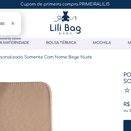
Cupom de primeira compra PRIMEIRALILI5
A MATERNIDADE
BOLSA TÉRMICA
MOCHILA
M
rsonalizado Somente Com Nome Bege Nude
PO
S
☆
R$
ou