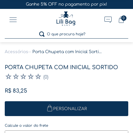
Ganhe 5% OFF no pagamento por pix!
0
O que procura hoje?
Acessórios
Porta Chupeta com Inicial Sortido
Termos mais buscados
PORTA CHUPETA COM INICIAL SORTIDO
1
º
gestante
☆
☆
☆
☆
☆
(
0
)
2
º
café
R$
83
,
25
3
º
pasta
4
º
pasta gestante
PERSONALIZAR
5
º
folha memórias barriga