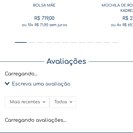
BOLSA MÃE
MOCHILA DE RO
XADRE
R$
719
,
00
R$
2
ou
10
x
R$
71
,
90
sem juros
ou
4
x
R$
69
,
Avaliações
Carregando…
Escreva uma avaliação
Mais recentes
Todos
Adicionar avaliação
Título
Carregando avaliações…