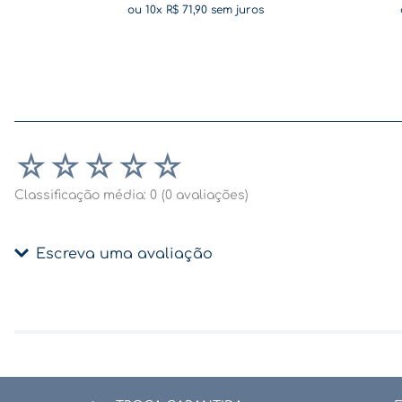
ou
10
x
R$
71
,
90
sem juros
☆
☆
☆
☆
☆
Classificação média: 0
(0 avaliações)
Escreva uma avaliação
Adicionar avaliação
Título