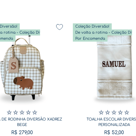
Diversão!
Coleção Diversão!
De volta a rotina - Coleção Diversão
omenda
Por Encomenda
☆
☆
☆
☆
☆
☆
☆
☆
☆
☆
 DE RODINHA DIVERSÃO XADREZ
TOALHA ESCOLAR DIVER
BEGE
PERSONALIZADA
R$
279
,
00
R$
52
,
00