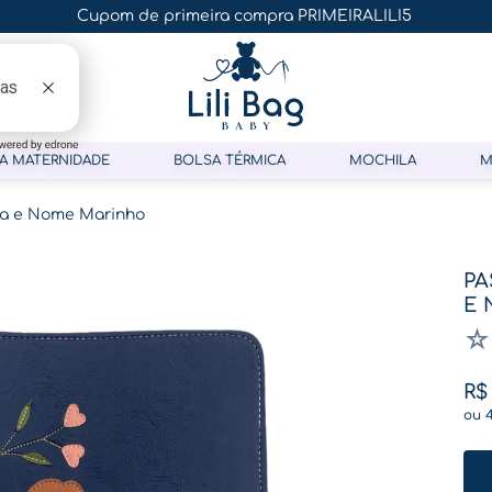
Cupom de primeira compra PRIMEIRALILI5
A MATERNIDADE
BOLSA TÉRMICA
MOCHILA
M
ma e Nome Marinho
PA
E 
☆
R$
ou