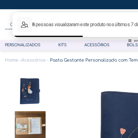
O que procura hoje?
PERSONALIZADOS
KITS
ACESSÓRIOS
BOLS
Acessórios
Pasta Gestante Personalizado com Te
Termos mais buscados
1
º
gestante
2
º
café
3
º
pasta
4
º
pasta gestante
5
º
folha memórias barriga