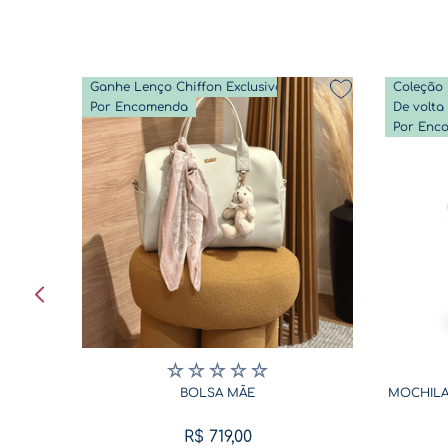
Ganhe Lenço Chiffon Exclusivo
Coleção 
Por Encomenda
Por Enc
☆
☆
☆
☆
☆
BOLSA MÃE
MOCHILA
R$
719
,
00