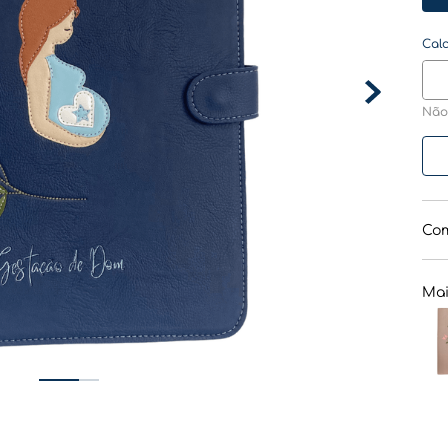
Não
Com