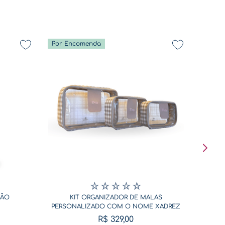
Por Encomenda
De volta a rotina - Coleção Diversão
☆
☆
☆
☆
☆
SÃO
KIT ORGANIZADOR DE MALAS
PERSONALIZADO COM O NOME XADREZ
BEGE
R$
329
,
00