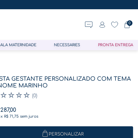
0
ALA MATERNIDADE
NECESSARIES
PRONTA ENTREGA
STA GESTANTE PERSONALIZADO COM TEMA
NOME MARINHO
☆
☆
☆
☆
(
0
)
287
,
00
4
x
R$
71
,
75
sem juros
PERSONALIZAR