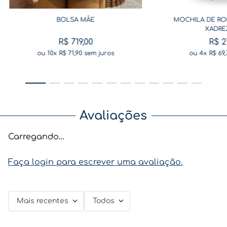
BOLSA MÃE
MOCHILA DE RO
XADRE
R$
719
,
00
R$
2
ou
10
x
R$
71
,
90
sem juros
ou
4
x
R$
69
,
Avaliações
Carregando…
Faça login para escrever uma avaliação.
Mais recentes
Todos