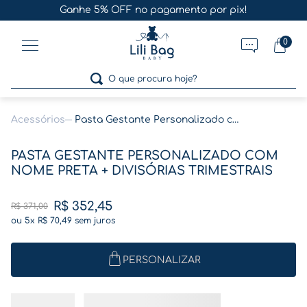
Ganhe 5% OFF no pagamento por pix!
0
O que procura hoje?
Acessórios
Pasta Gestante Personalizado com Nome Preta + Divisórias Trimestrais
Termos mais buscados
PASTA GESTANTE PERSONALIZADO COM
1
º
gestante
NOME PRETA + DIVISÓRIAS TRIMESTRAIS
2
º
café
R$
352
,
45
R$
371
,
00
3
º
pasta
ou
5
x
R$
70
,
49
sem juros
4
º
pasta gestante
5
º
folha memórias barriga
PERSONALIZAR