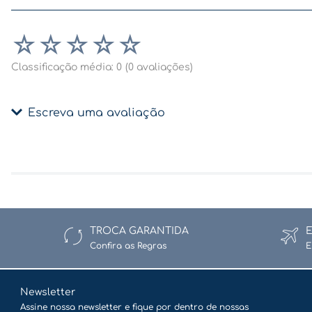
☆
☆
☆
☆
☆
Classificação média: 0
(0 avaliações)
Escreva uma avaliação
Adicionar avaliação
Título
TROCA GARANTIDA
Confira as Regras
E
Avalie o produto de 1 a 5 estrelas
★
★
★
★
★
Newsletter
Assine nossa newsletter e fique por dentro de nossas