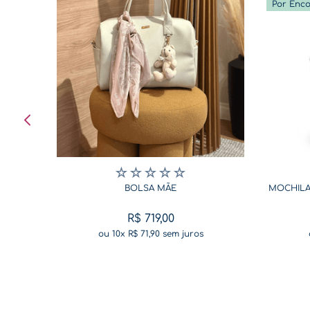
Por Enc
☆
☆
☆
☆
☆
BOLSA MÃE
MOCHILA
R$
719
,
00
ou
10
x
R$
71
,
90
sem juros