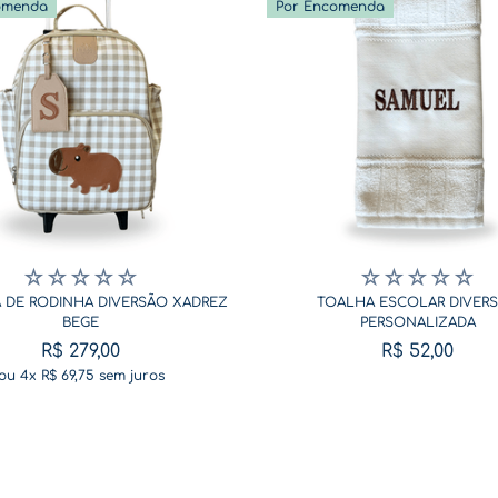
omenda
Por Encomenda
☆
☆
☆
☆
☆
☆
☆
☆
☆
☆
 DE RODINHA DIVERSÃO XADREZ
TOALHA ESCOLAR DIVER
BEGE
PERSONALIZADA
R$
279
,
00
R$
52
,
00
ou
4
x
R$
69
,
75
sem juros