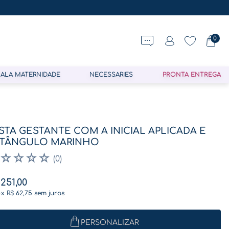
0
ALA MATERNIDADE
NECESSARIES
PRONTA ENTREGA
STA GESTANTE COM A INICIAL APLICADA E
TÂNGULO MARINHO
☆
☆
☆
☆
(
0
)
251
,
00
4
x
R$
62
,
75
sem juros
PERSONALIZAR