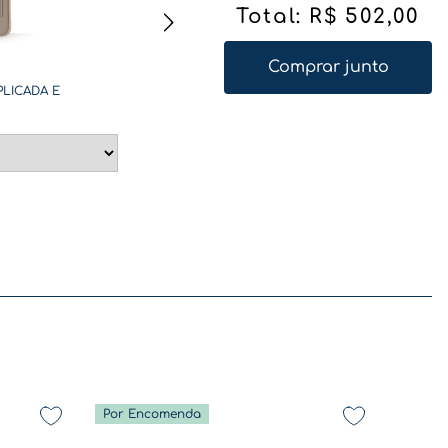
Total:
R$
502
,
00
Comprar junto
PLICADA E
Por Encomenda
De volta a rotina - Coleção Diversão