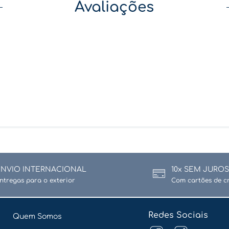
Avaliações
ENVIO INTERNACIONAL
10x SEM JUROS
ntregas para o exterior
Com cartões de c
Redes Sociais
Quem Somos