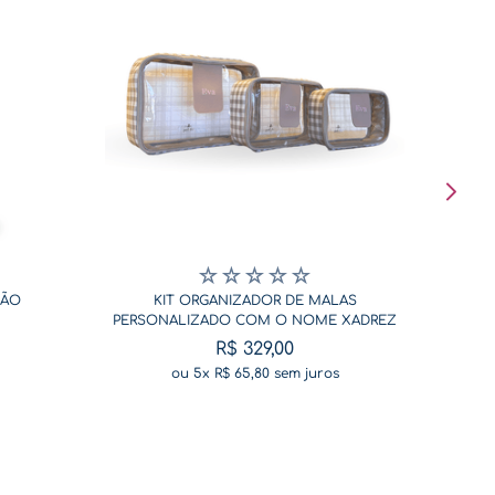
☆
☆
☆
☆
☆
SÃO
KIT ORGANIZADOR DE MALAS
PERSONALIZADO COM O NOME XADREZ
BEGE
R$
329
,
00
ou
5
x
R$
65
,
80
sem juros