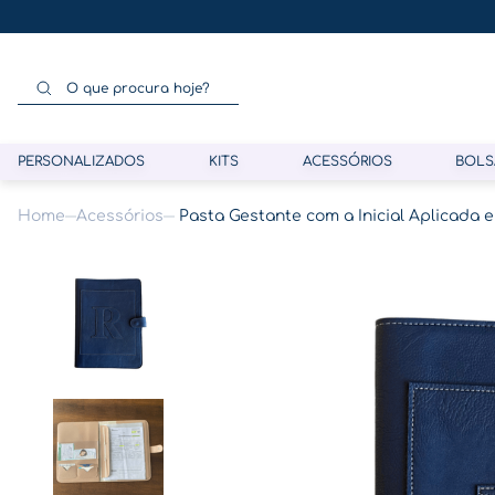
O que procura hoje?
PERSONALIZADOS
KITS
ACESSÓRIOS
BOLS
Acessórios
Pasta Gestante com a Inicial Aplicada 
Termos mais buscados
1
º
gestante
2
º
café
3
º
pasta
4
º
pasta gestante
5
º
folha memórias barriga