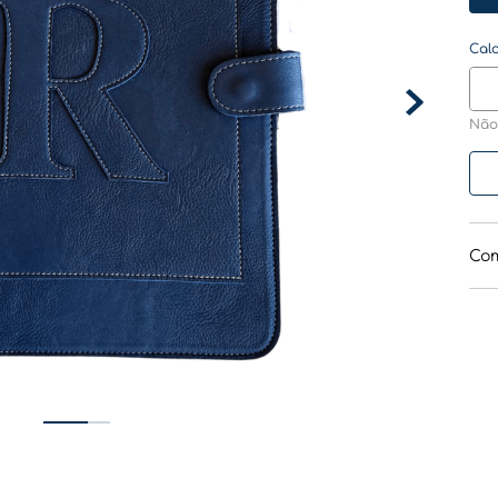
Não
Com