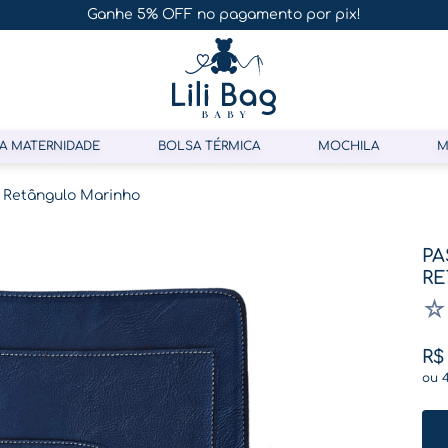
Ganhe 5% OFF no pagamento por pix!
A MATERNIDADE
BOLSA TÉRMICA
MOCHILA
M
e Retângulo Marinho
PA
RE
☆
R$
ou