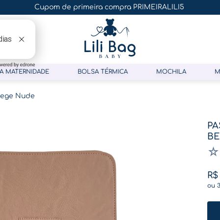
Cupom de primeira compra PRIMEIRALILI5
A MATERNIDADE
BOLSA TÉRMICA
MOCHILA
M
 Bege Nude
PA
BE
☆
R$
ou