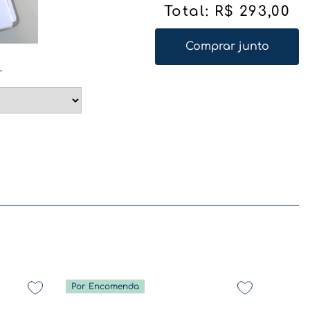
Total:
R$
293
,
00
Comprar junto
L
Por Encomenda
De volta a rotina - Coleção Diversão