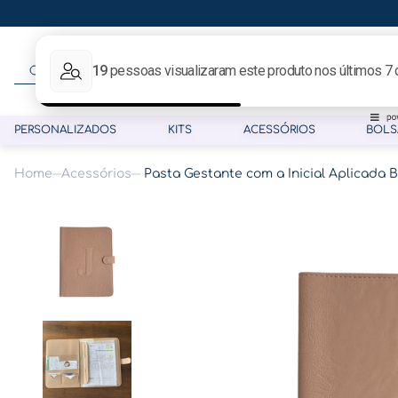
O que procura hoje?
PERSONALIZADOS
KITS
ACESSÓRIOS
BOLS
Acessórios
Pasta Gestante com a Inicial Aplicada
Termos mais buscados
1
º
gestante
2
º
café
3
º
pasta
4
º
pasta gestante
5
º
folha memórias barriga