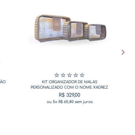
☆
☆
☆
☆
☆
SÃO
KIT ORGANIZADOR DE MALAS
PERSONALIZADO COM O NOME XADREZ
BEGE
R$
329
,
00
ou
5
x
R$
65
,
80
sem juros