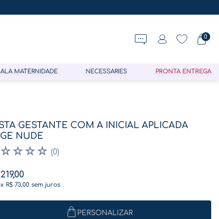
0
ALA MATERNIDADE
NECESSARIES
PRONTA ENTREGA
STA GESTANTE COM A INICIAL APLICADA
GE NUDE
☆
☆
☆
☆
(
0
)
219
,
00
3
x
R$
73
,
00
sem juros
PERSONALIZAR