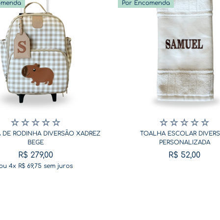
omenda
Por Encomenda
☆
☆
☆
☆
☆
☆
☆
☆
☆
☆
 DE RODINHA DIVERSÃO XADREZ
TOALHA ESCOLAR DIVER
BEGE
PERSONALIZADA
R$
279
,
00
R$
52
,
00
ou
4
x
R$
69
,
75
sem juros