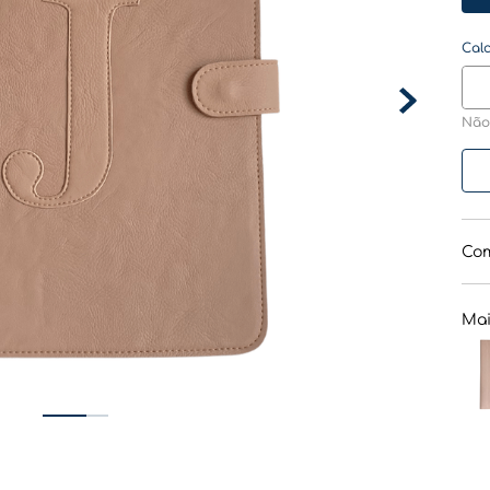
Não
Com