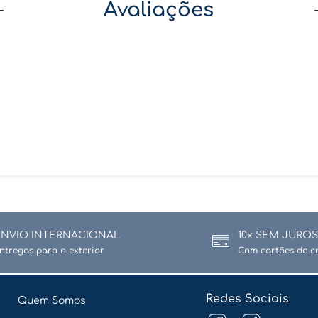
Avaliações
ENVIO INTERNACIONAL
10x SEM JUROS
ntregas para o exterior
Com cartões de c
Redes Sociais
Quem Somos