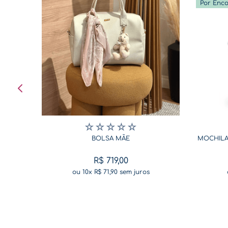
Por Enc
☆
☆
☆
☆
☆
BOLSA MÃE
MOCHILA
R$
719
,
00
ou
10
x
R$
71
,
90
sem juros