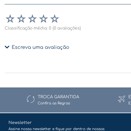
☆
☆
☆
☆
☆
Classificação média: 0
(0 avaliações)
Escreva uma avaliação
Adicionar avaliação
Título
TROCA GARANTIDA
Confira as Regras
E
Avalie o produto de 1 a 5 estrelas
★
★
★
★
★
Newsletter
Assine nossa newsletter e fique por dentro de nossas