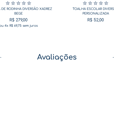
☆
☆
☆
☆
☆
☆
☆
☆
☆
☆
 DE RODINHA DIVERSÃO XADREZ
TOALHA ESCOLAR DIVER
BEGE
PERSONALIZADA
R$
279
,
00
R$
52
,
00
ou
4
x
R$
69
,
75
sem juros
Avaliações