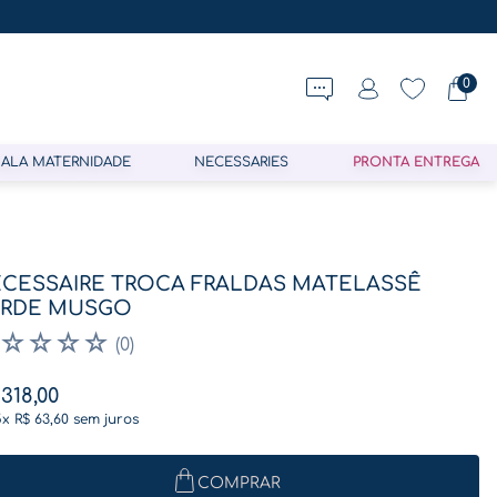
0
ALA MATERNIDADE
NECESSARIES
PRONTA ENTREGA
CESSAIRE TROCA FRALDAS MATELASSÊ
ERDE MUSGO
☆
☆
☆
☆
(
0
)
318
,
00
5
x
R$
63
,
60
sem juros
COMPRAR