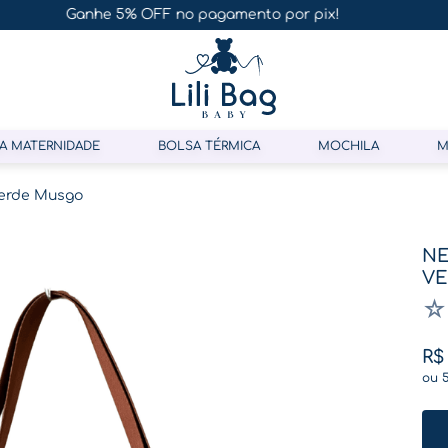
Parcele em até 10x sem juros no cartão de crédito
A MATERNIDADE
BOLSA TÉRMICA
MOCHILA
M
Verde Musgo
NE
V
☆
R$
ou