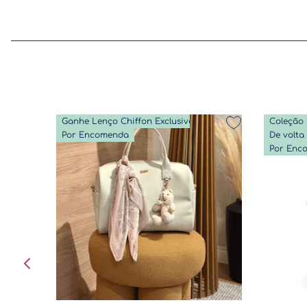
Ganhe Lenço Chiffon Exclusivo
Coleção 
Por Encomenda
Por Enc