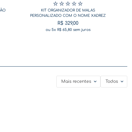
☆
☆
☆
☆
☆
SÃO
KIT ORGANIZADOR DE MALAS
PERSONALIZADO COM O NOME XADREZ
BEGE
R$
329
,
00
ou
5
x
R$
65
,
80
sem juros
Mais recentes
Todos