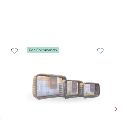
Por Encomenda
De volta a rotina - Coleção Diversão