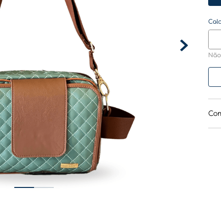
Não
Com