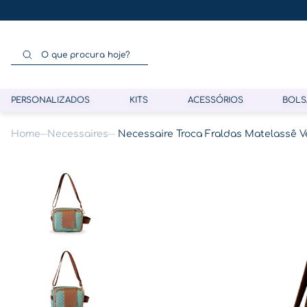
O que procura hoje?
PERSONALIZADOS
KITS
ACESSÓRIOS
BOLS
Necessaires
Necessaire Troca Fraldas Matelassê 
Termos mais buscados
1
º
gestante
2
º
café
3
º
pasta
4
º
pasta gestante
5
º
folha memórias barriga