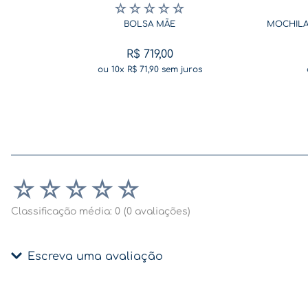
☆
☆
☆
☆
☆
BOLSA MÃE
MOCHILA
R$
719
,
00
ou
10
x
R$
71
,
90
sem juros
☆
☆
☆
☆
☆
Classificação média: 0
(0 avaliações)
Escreva uma avaliação