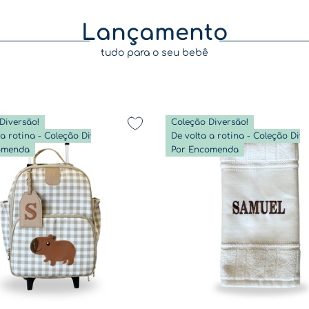
Lançamento
tudo para o seu bebê
Diversão!
Coleção Diversão!
De volta a rotina - Coleção Diversão
omenda
Por Encomenda