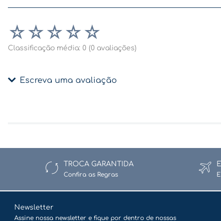
☆
☆
☆
☆
☆
Classificação média: 0
(0 avaliações)
Escreva uma avaliação
Adicionar avaliação
Título
TROCA GARANTIDA
Confira as Regras
E
Avalie o produto de 1 a 5 estrelas
★
★
★
★
★
Newsletter
Assine nossa newsletter e fique por dentro de nossas