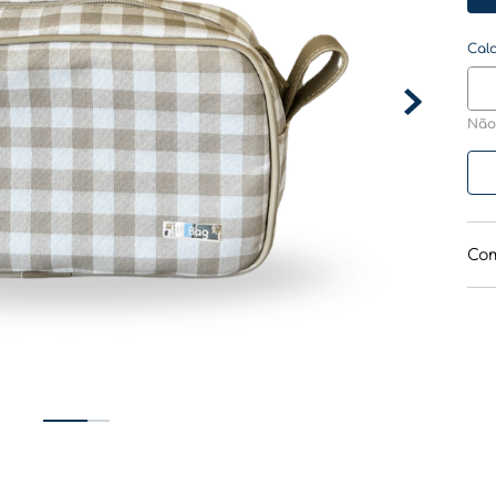
Não
Com