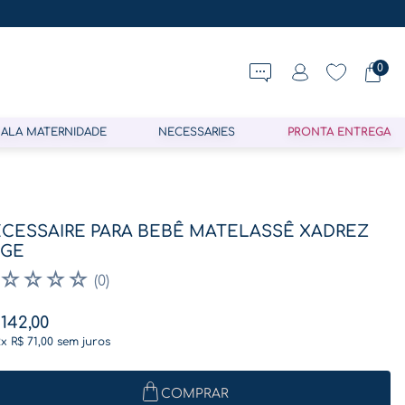
0
ALA MATERNIDADE
NECESSARIES
PRONTA ENTREGA
CESSAIRE PARA BEBÊ MATELASSÊ XADREZ
EGE
☆
☆
☆
☆
(
0
)
142
,
00
2
x
R$
71
,
00
sem juros
COMPRAR