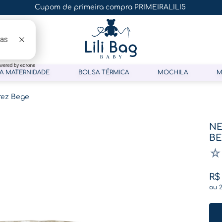
Cupom de primeira compra PRIMEIRALILI5
A MATERNIDADE
BOLSA TÉRMICA
MOCHILA
M
rez Bege
NE
B
☆
R$
ou