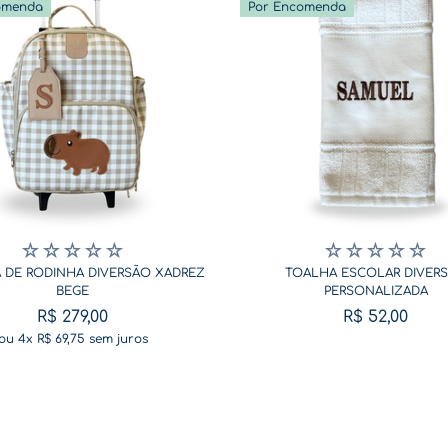
omenda
Por Encomenda
☆
☆
☆
☆
☆
☆
☆
☆
☆
☆
 DE RODINHA DIVERSÃO XADREZ
TOALHA ESCOLAR DIVER
BEGE
PERSONALIZADA
R$
279
,
00
R$
52
,
00
ou
4
x
R$
69
,
75
sem juros