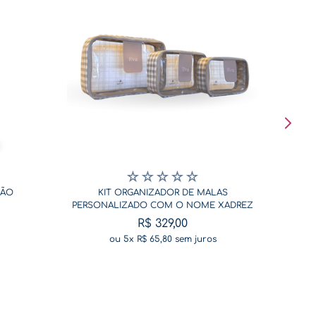
☆
☆
☆
☆
☆
SÃO
KIT ORGANIZADOR DE MALAS
PERSONALIZADO COM O NOME XADREZ
BEGE
R$
329
,
00
ou
5
x
R$
65
,
80
sem juros