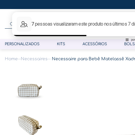
O que procura hoje?
PERSONALIZADOS
KITS
ACESSÓRIOS
BOLS
Necessaires
Necessaire para Bebê Matelassê Xad
Termos mais buscados
1
º
gestante
2
º
café
3
º
pasta gestante
4
º
pasta
5
º
folha memórias barriga