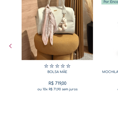
Por Enc
☆
☆
☆
☆
☆
BOLSA MÃE
MOCHILA
R$
719
,
00
ou
10
x
R$
71
,
90
sem juros