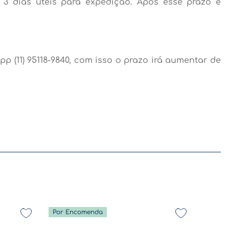
3 dias úteis para expedição. Após esse prazo é
 (11) 95118-9840, com isso o prazo irá aumentar de
Por Encomenda
De volta a rotina - Coleção Diversão