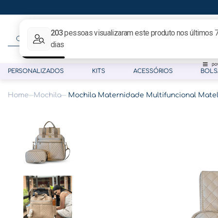
O que procura hoje?
PERSONALIZADOS
KITS
ACESSÓRIOS
BOLS
Mochila
Mochila Maternidade Multifuncional Mate
Termos mais buscados
1
º
gestante
2
º
café
3
º
pasta gestante
4
º
pasta
5
º
folha memórias barriga