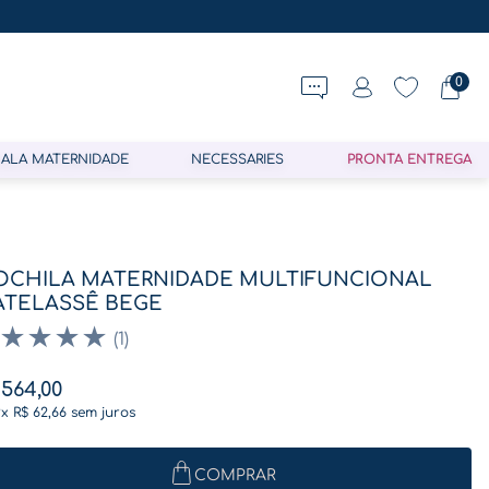
0
ALA MATERNIDADE
NECESSARIES
PRONTA ENTREGA
CHILA MATERNIDADE MULTIFUNCIONAL
TELASSÊ BEGE
★
★
★
★
(
1
)
564
,
00
9
x
R$
62
,
66
sem juros
COMPRAR