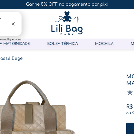
Ganhe 5% OFF no pagamento por pix!
A MATERNIDADE
BOLSA TÉRMICA
MOCHILA
M
lassê Bege
MO
MA
★
R$
ou