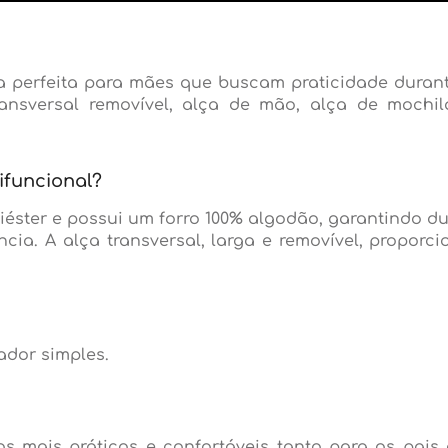
a perfeita para mães que buscam praticidade durant
transversal removível, alça de mão, alça de moch
ifuncional?
éster e possui um forro 100% algodão, garantindo du
cia. A alça transversal, larga e removível, proporc
dor simples.
os mais práticos e confortáveis tanto para os pai