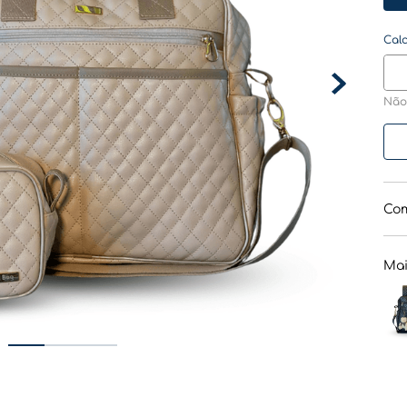
Não
Com