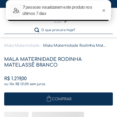
Ganhe 5% OFF no pagamento por pix!
0
O que procura hoje?
Mala Maternidade
Mala Maternidade Rodinha Matelassê Branco
Termos mais buscados
MALA MATERNIDADE RODINHA
1
º
gestante
MATELASSÊ BRANCO
2
º
café
R$
1
.
219
,
00
3
º
pasta gestante
ou
10
x
R$
121
,
90
sem juros
4
º
pasta
5
º
folha memórias barriga
COMPRAR