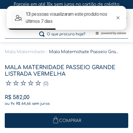
Parcele em até 10x sem juros no cartão de crédito
0
O que procura hoje?
Mala Maternidade
Mala Maternidade Passeio Grande Listrada Vermelha
Termos mais buscados
MALA MATERNIDADE PASSEIO GRANDE
1
º
gestante
LISTRADA VERMELHA
2
º
café
☆
☆
☆
☆
☆
(
0
)
3
º
pasta gestante
R$
582
,
00
4
º
pasta
ou
9
x
R$
64
,
66
sem juros
5
º
folha memórias barriga
COMPRAR