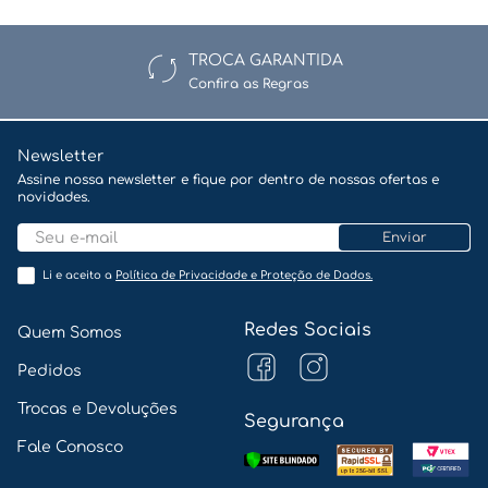
TROCA GARANTIDA
Avalie o produto de 1 a 5 estrelas
Confira as Regras
★
★
★
★
★
Newsletter
Seu nome
Assine nossa newsletter e fique por dentro de nossas ofertas e
novidades.
Enviar
Endereço de email
Li e aceito a
Política de Privacidade e Proteção de Dados.
Redes Sociais
Quem Somos
Pedidos
Escreva uma avaliação
Trocas e Devoluções
Segurança
Fale Conosco