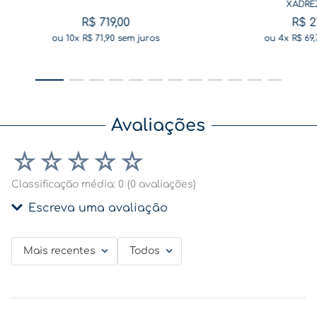
XADRE
R$
719
,
00
R$
2
ou
10
x
R$
71
,
90
sem juros
ou
4
x
R$
69
,
Avaliações
☆
☆
☆
☆
☆
Classificação média: 0
(0 avaliações)
Escreva uma avaliação
Mais recentes
Todos
Adicionar avaliação
Título