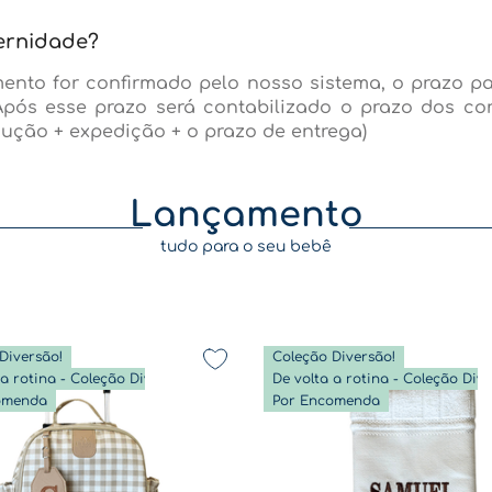
ernidade?
ento for confirmado pelo nosso sistema, o prazo p
Após esse prazo será contabilizado o prazo dos co
ução + expedição + o prazo de entrega)
Lançamento
tudo para o seu bebê
Diversão!
Coleção Diversão!
De volta a rotina - Coleção Diversão
omenda
Por Encomenda