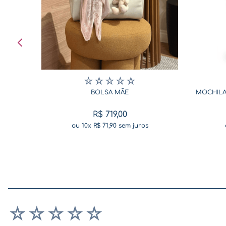
☆
☆
☆
☆
☆
BOLSA MÃE
MOCHILA
R$
719
,
00
ou
10
x
R$
71
,
90
sem juros
☆
☆
☆
☆
☆