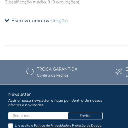
Classificação média: 0
(0 avaliações)
Escreva uma avaliação
Adicionar avaliação
Título
TROCA GARANTIDA
Confira as Regras
E
Avalie o produto de 1 a 5 estrelas
★
★
★
★
★
Newsletter
Assine nossa newsletter e fique por dentro de nossas
ofertas e novidades.
Seu nome
Enviar
Li e aceito a
Política de Privacidade e Proteção de Dados.