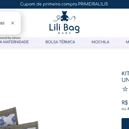
Cupom de primeira compra PRIMEIRALILI5
A MATERNIDADE
BOLSA TÉRMICA
MOCHILA
M
KI
U
☆
R$
ou