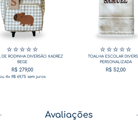
☆
☆
☆
☆
☆
☆
☆
☆
☆
☆
 DE RODINHA DIVERSÃO XADREZ
TOALHA ESCOLAR DIVER
BEGE
PERSONALIZADA
R$
279
,
00
R$
52
,
00
ou
4
x
R$
69
,
75
sem juros
Avaliações