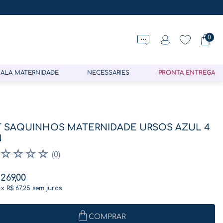
0
ALA MATERNIDADE
NECESSARIES
PRONTA ENTREGA
T SAQUINHOS MATERNIDADE URSOS AZUL 4
N
☆
☆
☆
☆
(
0
)
269
,
00
4
x
R$
67
,
25
sem juros
COMPRAR