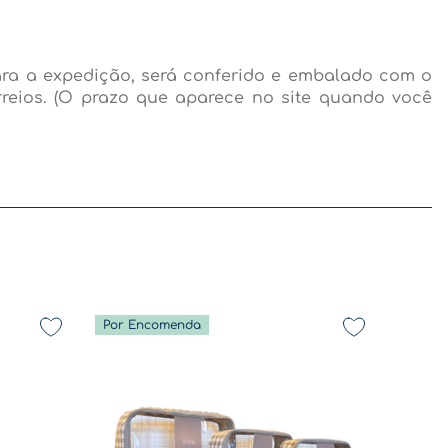
ara a expedição, será conferido e embalado com o
rreios. (O prazo que aparece no site quando você
Por Encomenda
De volta a rotina - Coleção Diversão