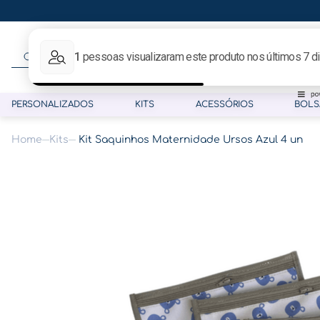
O que procura hoje?
PERSONALIZADOS
KITS
ACESSÓRIOS
BOLS
Kits
Kit Saquinhos Maternidade Ursos Azul 4 un
Termos mais buscados
1
º
gestante
2
º
café
3
º
pasta
4
º
pasta gestante
5
º
folha memórias barriga