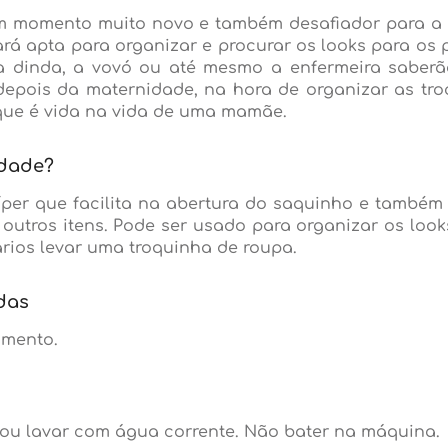
momento muito novo e também desafiador para a f
á apta para organizar e procurar os looks para os
a, a dinda, a vovó ou até mesmo a enfermeira sabe
epois da maternidade, na hora de organizar as tr
 que é vida na vida de uma mamãe.
idade?
íper que facilita na abertura do saquinho e també
outros itens. Pode ser usado para organizar os loo
rios levar uma troquinha de roupa.
das
imento.
u lavar com água corrente. Não bater na máquina.