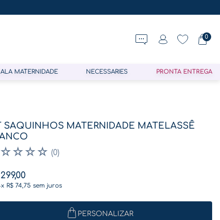
0
ALA MATERNIDADE
NECESSARIES
PRONTA ENTREGA
T SAQUINHOS MATERNIDADE MATELASSÊ
RANCO
☆
☆
☆
☆
(
0
)
299
,
00
4
x
R$
74
,
75
sem juros
PERSONALIZAR