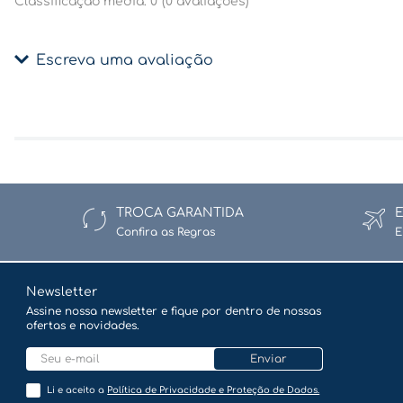
Classificação média: 0
(0 avaliações)
Escreva uma avaliação
Adicionar avaliação
Título
TROCA GARANTIDA
Confira as Regras
E
Avalie o produto de 1 a 5 estrelas
★
★
★
★
★
Newsletter
Assine nossa newsletter e fique por dentro de nossas
ofertas e novidades.
Seu nome
Enviar
Li e aceito a
Política de Privacidade e Proteção de Dados.