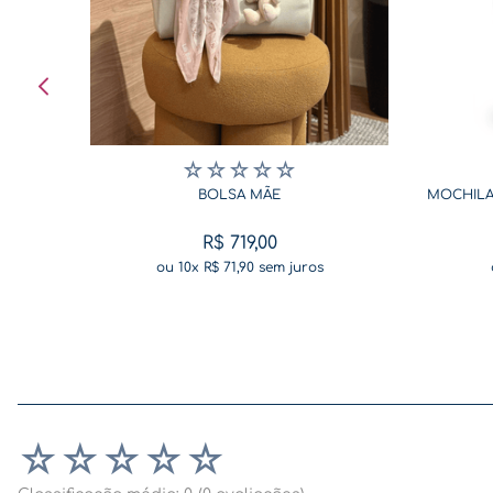
☆
☆
☆
☆
☆
BOLSA MÃE
MOCHILA
R$
719
,
00
ou
10
x
R$
71
,
90
sem juros
☆
☆
☆
☆
☆