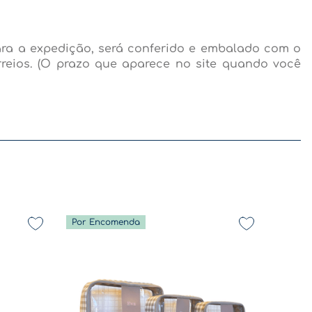
ara a expedição, será conferido e embalado com o
rreios. (O prazo que aparece no site quando você
Por Encomenda
De volta a rotina - Coleção Diversão