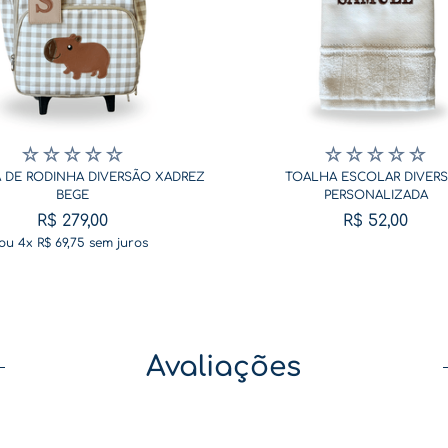
☆
☆
☆
☆
☆
☆
☆
☆
☆
☆
 DE RODINHA DIVERSÃO XADREZ
TOALHA ESCOLAR DIVER
BEGE
PERSONALIZADA
R$
279
,
00
R$
52
,
00
ou
4
x
R$
69
,
75
sem juros
Avaliações