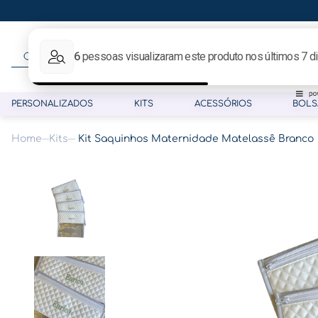
O que procura hoje?
PERSONALIZADOS
KITS
ACESSÓRIOS
BOLS
Kits
Kit Saquinhos Maternidade Matelassê Branco
Termos mais buscados
1
º
gestante
2
º
café
3
º
pasta
4
º
pasta gestante
5
º
folha memórias barriga