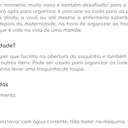
momento muito novo e também desafiador para a f
á apta para organizar e procurar os looks para os
a, a dinda, a vovó ou até mesmo a enfermeira sabe
epois da maternidade, na hora de organizar as tr
 que é vida na vida de uma mamãe.
idade?
íper que facilita na abertura do saquinho e també
outros itens. Pode ser usado para organizar os loo
rios levar uma troquinha de roupa.
das
imento.
u lavar com água corrente. Não bater na máquina.