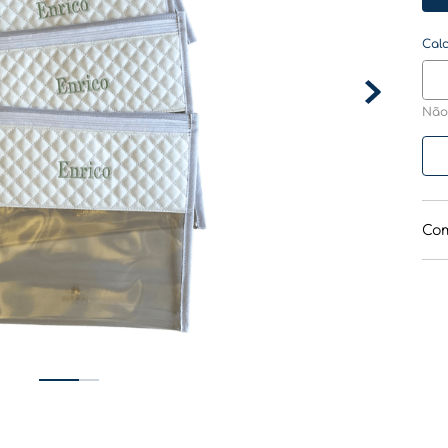
Não
Com