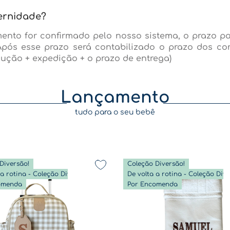
ernidade?
ento for confirmado pelo nosso sistema, o prazo p
Após esse prazo será contabilizado o prazo dos co
ução + expedição + o prazo de entrega)
Lançamento
tudo para o seu bebê
Diversão!
Coleção Diversão!
De volta a rotina - Coleção Diversão
omenda
Por Encomenda