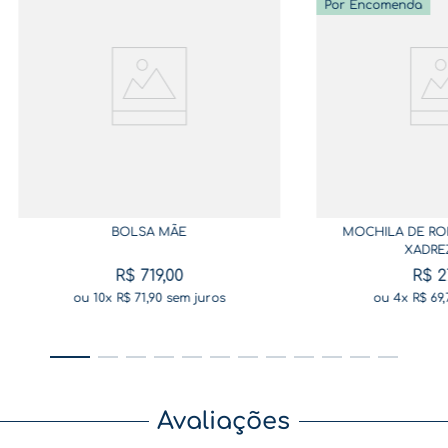
Por Encomenda
BOLSA MÃE
MOCHILA DE RO
XADRE
R$
719
,
00
R$
2
ou
10
x
R$
71
,
90
sem juros
ou
4
x
R$
69
,
Avaliações