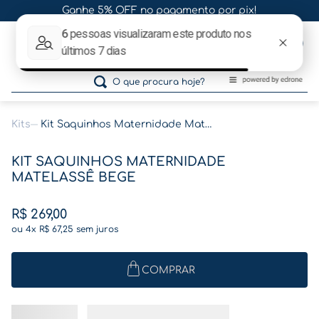
Ganhe 5% OFF no pagamento por pix!
0
O que procura hoje?
Kits
Kit Saquinhos Maternidade Matelassê Bege
Termos mais buscados
KIT SAQUINHOS MATERNIDADE
1
º
gestante
MATELASSÊ BEGE
2
º
café
R$
269
,
00
3
º
pasta gestante
ou
4
x
R$
67
,
25
sem juros
4
º
pasta
5
º
folha memórias barriga
COMPRAR