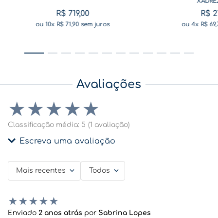
XADRE
R$
719
,
00
R$
2
ou
10
x
R$
71
,
90
sem juros
ou
4
x
R$
69
,
Avaliações
★
★
★
★
★
Classificação média: 5
(1 avaliação)
Escreva uma avaliação
Mais recentes
Todos
Adicionar avaliação
Título
★
★
★
★
★
Enviado
2 anos atrás
por
Sabrina Lopes