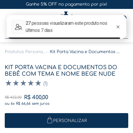
Ganhe 5% OFF no pagamento por pix!
0
O que procura hoje?
Produtos Personalizados
Kit Porta Vacina e Documentos do Bebê com Tema e Nome Bege Nude
Termos mais buscados
KIT PORTA VACINA E DOCUMENTOS DO
1
º
gestante
BEBÊ COM TEMA E NOME BEGE NUDE
2
º
café
★
★
★
★
★
(
1
)
3
º
pasta
R$
400
,
00
R$
422
,
00
4
º
pasta gestante
ou
6
x
R$
66
,
66
sem juros
5
º
folha memórias barriga
PERSONALIZAR