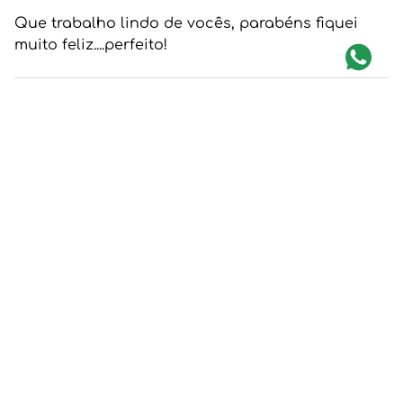
Que trabalho lindo de vocês, parabéns fiquei
muito feliz....perfeito!
Avalie o produto de 1 a 5 estrelas
★
★
★
★
★
Seu nome
1 - 1
de
1
TROCA GARANTIDA
Endereço de email
Confira as Regras
Newsletter
Assine nossa newsletter e fique por dentro de nossas ofertas e
Escreva uma avaliação
novidades.
Enviar
Li e aceito a
Política de Privacidade e Proteção de Dados.