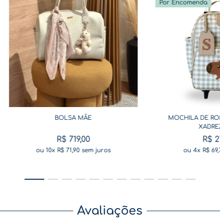
Por Encomenda
BOLSA MÃE
MOCHILA DE RO
XADRE
R$
719
,
00
R$
2
ou
10
x
R$
71
,
90
sem juros
ou
4
x
R$
69
,
Avaliações