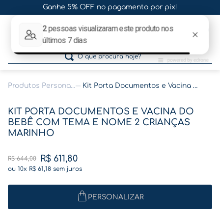
Ganhe 5% OFF no pagamento por pix!
0
O que procura hoje?
Produtos Personalizados
Kit Porta Documentos e Vacina do Bebê com Tema e Nome 2 crianças Marinho
Termos mais buscados
KIT PORTA DOCUMENTOS E VACINA DO
1
º
gestante
BEBÊ COM TEMA E NOME 2 CRIANÇAS
MARINHO
2
º
café
3
º
pasta gestante
R$
611
,
80
R$
644
,
00
4
º
pasta
ou
10
x
R$
61
,
18
sem juros
5
º
folha memórias barriga
PERSONALIZAR