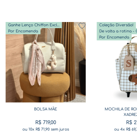
Ganhe Lenço Chiffon Exclusivo
Coleção Diversão!
Por Encomenda
Por Encomenda
BOLSA MÃE
MOCHILA DE RO
XADRE
R$
719
,
00
R$
2
ou
10
x
R$
71
,
90
sem juros
ou
4
x
R$
69
,