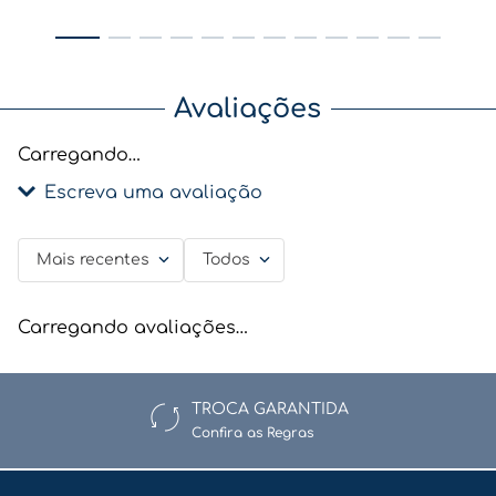
Avaliações
Carregando…
Escreva uma avaliação
Mais recentes
Todos
Adicionar avaliação
Título
Carregando avaliações…
TROCA GARANTIDA
Avalie o produto de 1 a 5 estrelas
Confira as Regras
★
★
★
★
★