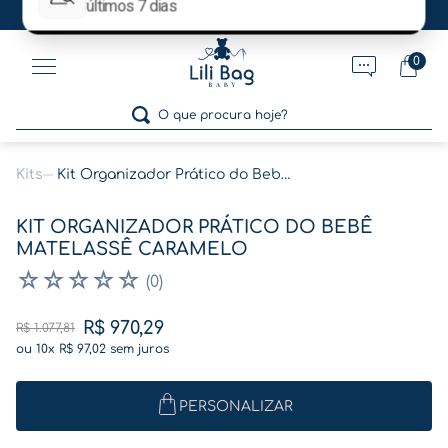
Ganhe 5% OFF no pagamento por pix!
0
O que procura hoje?
Kits
Kit Organizador Prático do Bebê Matelassê Caramelo
Termos mais buscados
KIT ORGANIZADOR PRÁTICO DO BEBÊ
1
º
gestante
MATELASSÊ CARAMELO
2
º
café
☆
☆
☆
☆
☆
(
0
)
3
º
pasta gestante
R$
970
,
29
R$
1
.
077
,
81
4
º
pasta
ou
10
x
R$
97
,
02
sem juros
5
º
folha memórias barriga
PERSONALIZAR