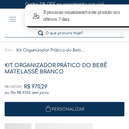
Ganhe 5% OFF no pagamento por pix!
0
O que procura hoje?
Kits
Kit Organizador Prático do Bebê Matelassê Branco
Termos mais buscados
KIT ORGANIZADOR PRÁTICO DO BEBÊ
1
º
gestante
MATELASSÊ BRANCO
2
º
café
R$
970
,
29
R$
1
.
077
,
81
3
º
pasta
ou
10
x
R$
97
,
02
sem juros
4
º
pasta gestante
5
º
folha memórias barriga
PERSONALIZAR