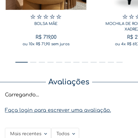
☆
☆
☆
☆
☆
☆
☆
BOLSA MÃE
MOCHILA DE RO
XADRE
R$
719
,
00
R$
2
ou
10
x
R$
71
,
90
sem juros
ou
4
x
R$
69
,
Avaliações
Carregando…
Faça login para escrever uma avaliação.
Mais recentes
Todos