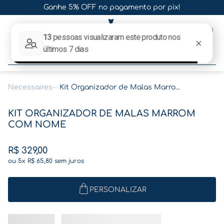
Ganhe 5% OFF no pagamento por pix!
0
O que procura hoje?
Necessaires
Kit Organizador de Malas Marrom Com Nome
Termos mais buscados
KIT ORGANIZADOR DE MALAS MARROM
1
º
gestante
COM NOME
2
º
café
R$
329
,
00
3
º
pasta
ou
5
x
R$
65
,
80
sem juros
4
º
pasta gestante
5
º
folha memórias barriga
PERSONALIZAR