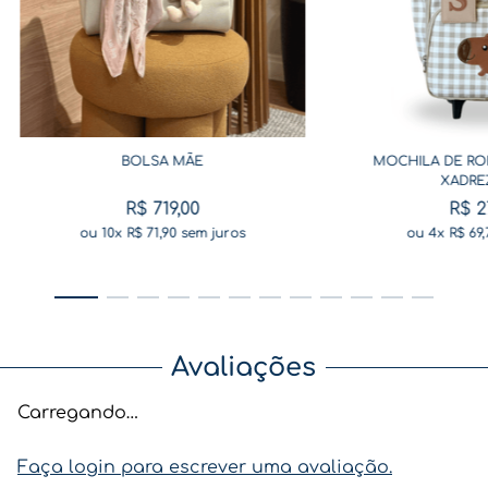
BOLSA MÃE
MOCHILA DE RO
XADRE
R$
719
,
00
R$
2
ou
10
x
R$
71
,
90
sem juros
ou
4
x
R$
69
,
Avaliações
Carregando…
Faça login para escrever uma avaliação.