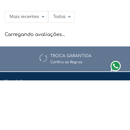
Mais recentes
Todos
Carregando avaliações…
TROCA GARANTIDA
Confira as Regras
Newsletter
Assine nossa newsletter e fique por dentro de nossas ofertas e
novidades.
Enviar
Li e aceito a
Política de Privacidade e Proteção de Dados.
Redes Sociais
Quem Somos