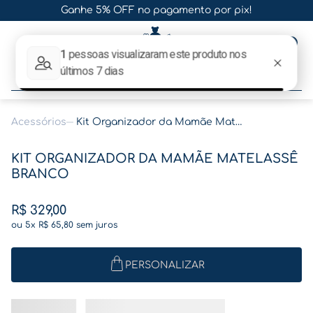
Ganhe 5% OFF no pagamento por pix!
0
O que procura hoje?
Acessórios
Kit Organizador da Mamãe Matelassê Branco
Termos mais buscados
KIT ORGANIZADOR DA MAMÃE MATELASSÊ
1
º
gestante
BRANCO
2
º
café
R$
329
,
00
3
º
pasta
ou
5
x
R$
65
,
80
sem juros
4
º
pasta gestante
5
º
folha memórias barriga
PERSONALIZAR