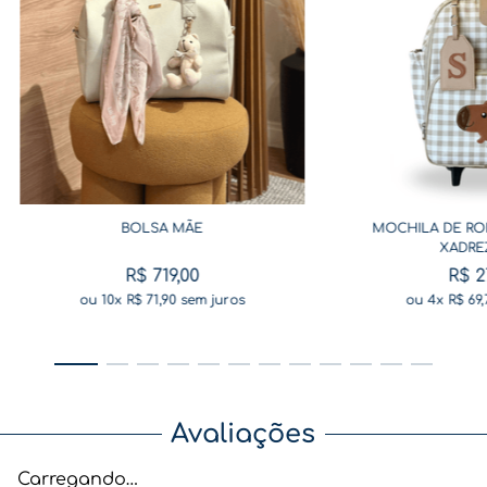
BOLSA MÃE
MOCHILA DE RO
XADRE
R$
719
,
00
R$
2
ou
10
x
R$
71
,
90
sem juros
ou
4
x
R$
69
,
Avaliações
Carregando…