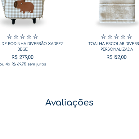
☆
☆
☆
☆
☆
☆
☆
☆
☆
☆
 DE RODINHA DIVERSÃO XADREZ
TOALHA ESCOLAR DIVER
BEGE
PERSONALIZADA
R$
279
,
00
R$
52
,
00
ou
4
x
R$
69
,
75
sem juros
Avaliações