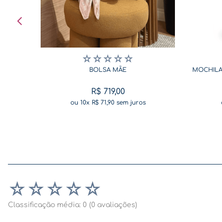
☆
☆
☆
☆
☆
BOLSA MÃE
MOCHILA
R$
719
,
00
ou
10
x
R$
71
,
90
sem juros
☆
☆
☆
☆
☆
Classificação média: 0
(0 avaliações)