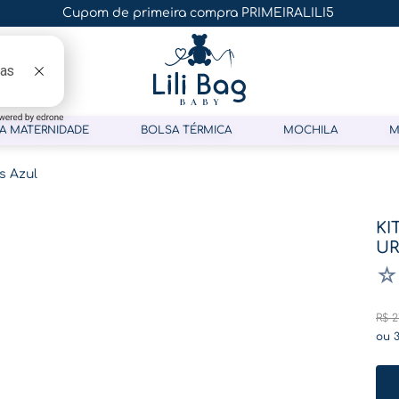
Cupom de primeira compra PRIMEIRALILI5
A MATERNIDADE
BOLSA TÉRMICA
MOCHILA
M
s Azul
KI
UR
☆
R$
2
ou