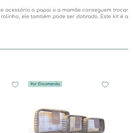
 este acessório o papai e a mamãe conseguem trocar
rolinho, ele também pode ser dobrado. Este kit é a
Por Encomenda
De volta a rotina - Coleção Diversão