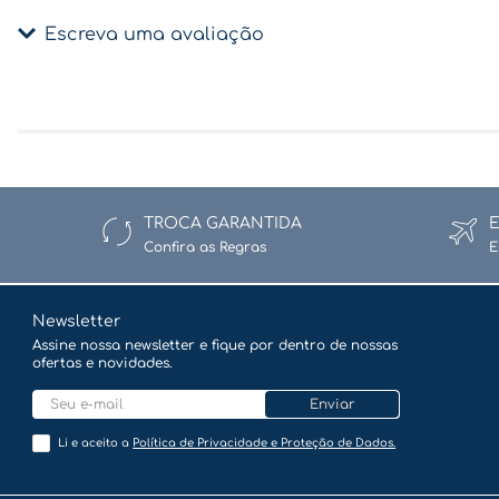
Escreva uma avaliação
Adicionar avaliação
Título
TROCA GARANTIDA
Confira as Regras
E
Avalie o produto de 1 a 5 estrelas
★
★
★
★
★
Newsletter
Assine nossa newsletter e fique por dentro de nossas
ofertas e novidades.
Seu nome
Enviar
Li e aceito a
Política de Privacidade e Proteção de Dados.
Endereço de email