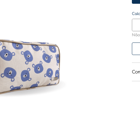
Não
Com