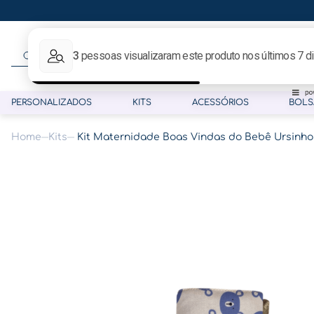
O que procura hoje?
PERSONALIZADOS
KITS
ACESSÓRIOS
BOLS
Kits
Kit Maternidade Boas Vindas do Bebê Ursinho
Termos mais buscados
1
º
gestante
2
º
café
3
º
pasta gestante
4
º
pasta
5
º
folha memórias barriga