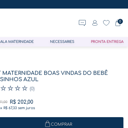
0
ALA MATERNIDADE
NECESSARIES
PRONTA ENTREGA
T MATERNIDADE BOAS VINDAS DO BEBÊ
SINHOS AZUL
☆
☆
☆
☆
(
0
)
R$
202
,
00
11
,
00
3
x
R$
67
,
33
sem juros
COMPRAR