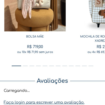
BOLSA MÃE
MOCHILA DE RO
XADRE
R$
719
,
00
R$
2
ou
10
x
R$
71
,
90
sem juros
ou
4
x
R$
69
,
Avaliações
Carregando…
Faça login para escrever uma avaliação.