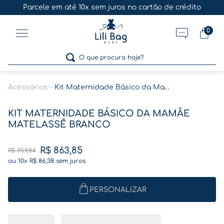
Parcele em até 10x sem juros no cartão de crédito
0
O que procura hoje?
Acessórios
Kit Maternidade Básico da Mamãe Matelassê Branco
Termos mais buscados
KIT MATERNIDADE BÁSICO DA MAMÃE
1
º
gestante
MATELASSÊ BRANCO
2
º
café
R$
863
,
85
R$
959
,
84
3
º
pasta gestante
ou
10
x
R$
86
,
38
sem juros
4
º
pasta
5
º
folha memórias barriga
PERSONALIZAR