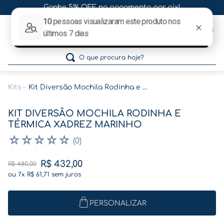
Ganhe 5% OFF no pagamento por pix!
0
O que procura hoje?
Kits
Kit Diversão Mochila Rodinha e Térmica Xadrez Marinho
Termos mais buscados
KIT DIVERSÃO MOCHILA RODINHA E
1
º
gestante
TÉRMICA XADREZ MARINHO
2
º
café
☆
☆
☆
☆
☆
(
0
)
3
º
pasta
R$
432
,
00
R$
480
,
00
4
º
pasta gestante
ou
7
x
R$
61
,
71
sem juros
5
º
folha memórias barriga
PERSONALIZAR