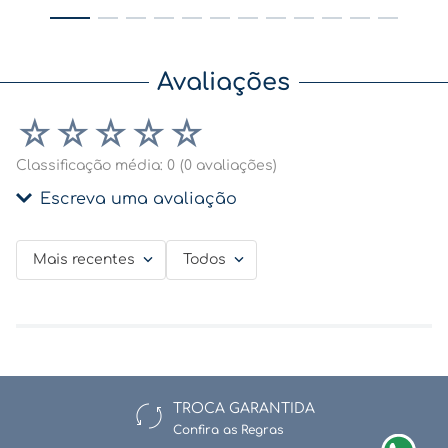
Avaliações
☆
☆
☆
☆
☆
Classificação média: 0
(0 avaliações)
Escreva uma avaliação
Mais recentes
Todos
Adicionar avaliação
Título
TROCA GARANTIDA
Avalie o produto de 1 a 5 estrelas
Confira as Regras
★
★
★
★
★