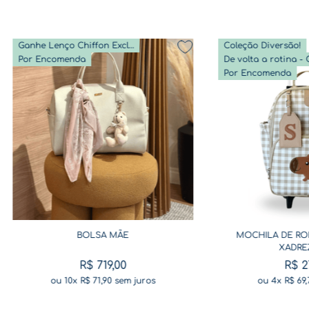
Ganhe Lenço Chiffon Exclusivo
Coleção Diversão!
Por Encomenda
Por Encomenda
BOLSA MÃE
MOCHILA DE RO
XADRE
R$
719
,
00
R$
2
ou
10
x
R$
71
,
90
sem juros
ou
4
x
R$
69
,