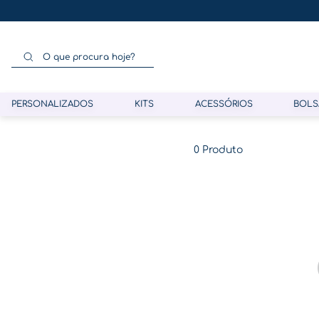
O que procura hoje?
PERSONALIZADOS
KITS
ACESSÓRIOS
BOLS
Termos mais buscados
0
Produto
1
º
gestante
2
º
café
3
º
pasta gestante
4
º
pasta
5
º
folha memórias barriga