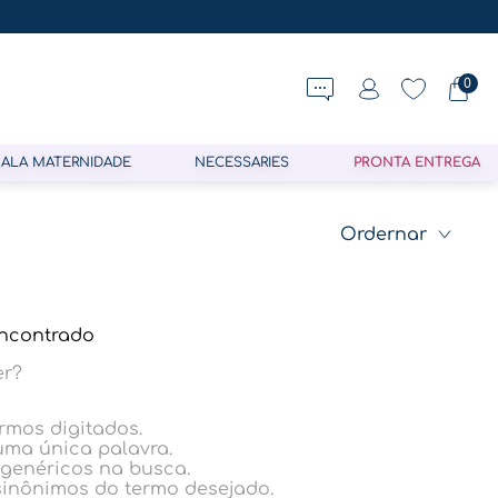
0
ALA MATERNIDADE
NECESSARIES
PRONTA ENTREGA
ncontrado
er?
ermos digitados.
 uma única palavra.
 genéricos na busca.
 sinônimos do termo desejado.