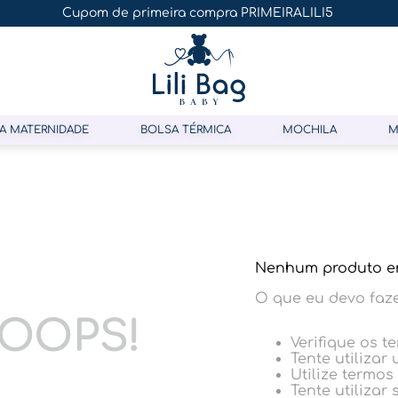
Cupom de primeira compra PRIMEIRALILI5
A MATERNIDADE
BOLSA TÉRMICA
MOCHILA
M
Nenhum produto e
O que eu devo faz
OOPS!
Verifique os t
Tente utilizar
Utilize termos
Tente utilizar