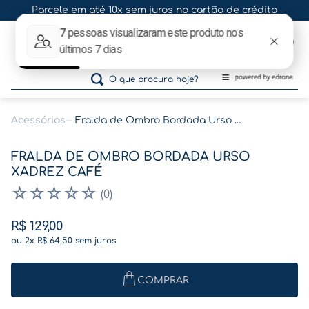
Parcele em até 10x sem juros no cartão de crédito
0
O que procura hoje?
Acessórios
Fralda de Ombro Bordada Urso Xadrez Café
Termos mais buscados
FRALDA DE OMBRO BORDADA URSO
1
º
gestante
XADREZ CAFÉ
2
º
café
☆
☆
☆
☆
☆
(
0
)
3
º
pasta gestante
R$
129
,
00
4
º
pasta
ou
2
x
R$
64
,
50
sem juros
5
º
folha memórias barriga
COMPRAR