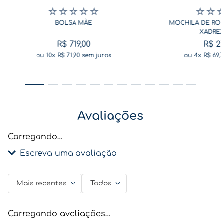
☆
☆
☆
☆
☆
☆
☆
BOLSA MÃE
MOCHILA DE RO
XADRE
R$
719
,
00
R$
2
ou
10
x
R$
71
,
90
sem juros
ou
4
x
R$
69
,
Avaliações
Carregando…
Escreva uma avaliação
Mais recentes
Todos
Adicionar avaliação
Título
Carregando avaliações…