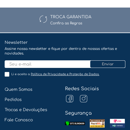
TROCA GARANTIDA
Avalie o produto de 1 a 5 estrelas
Confira as Regras
★
★
★
★
★
Newsletter
Seu nome
Assine nossa newsletter e fique por dentro de nossas ofertas e
novidades.
Enviar
Li e aceito a
Política de Privacidade e Proteção de Dados.
Endereço de email
Redes Sociais
Quem Somos
Pedidos
Escreva uma avaliação
Trocas e Devoluções
Segurança
Fale Conosco