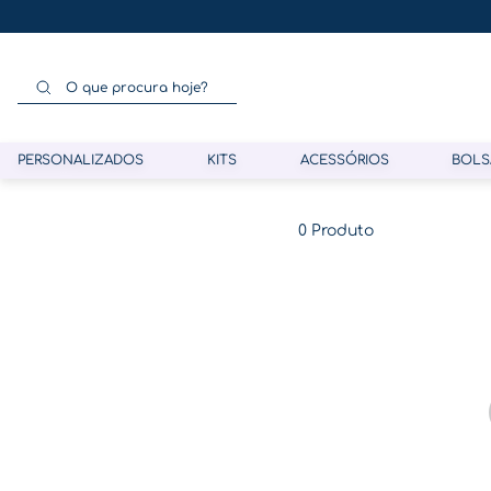
O que procura hoje?
PERSONALIZADOS
KITS
ACESSÓRIOS
BOLS
Termos mais buscados
0
Produto
1
º
gestante
2
º
café
3
º
pasta
4
º
pasta gestante
5
º
folha memórias barriga