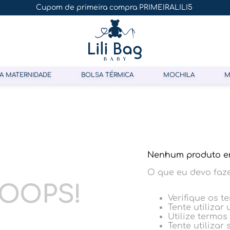
Cupom de primeira compra PRIMEIRALILI5
A MATERNIDADE
BOLSA TÉRMICA
MOCHILA
M
Nenhum produto e
O que eu devo faz
OOPS!
Verifique os t
Tente utilizar
Utilize termos
Tente utilizar