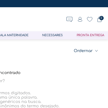
0
ALA MATERNIDADE
NECESSARIES
PRONTA ENTREGA
ncontrado
er?
ermos digitados.
 uma única palavra.
 genéricos na busca.
 sinônimos do termo desejado.