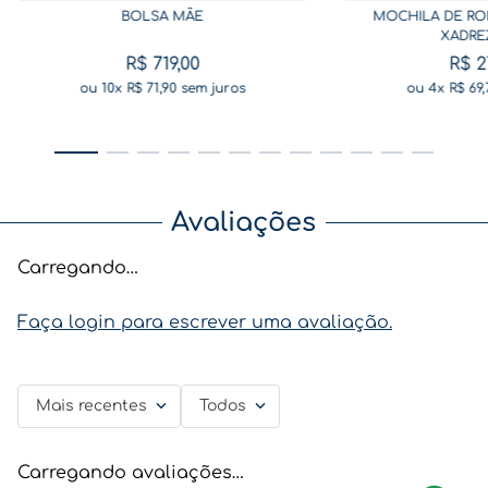
BOLSA MÃE
MOCHILA DE RO
XADRE
R$
719
,
00
R$
2
ou
10
x
R$
71
,
90
sem juros
ou
4
x
R$
69
,
Avaliações
Carregando…
Faça login para escrever uma avaliação.
Mais recentes
Todos
Carregando avaliações…