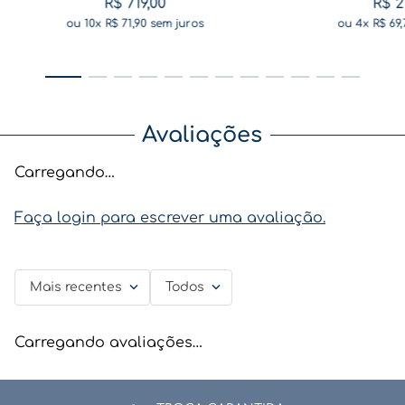
R$
719
,
00
R$
2
ou
10
x
R$
71
,
90
sem juros
ou
4
x
R$
69
,
Avaliações
Carregando…
Faça login para escrever uma avaliação.
Mais recentes
Todos
Carregando avaliações…