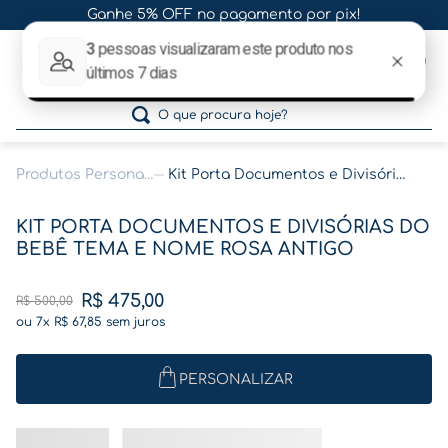
Ganhe 5% OFF no pagamento por pix!
0
O que procura hoje?
Produtos Personalizados
Kit Porta Documentos e Divisórias do Bebê Tema e Nome Rosa Antigo
Termos mais buscados
KIT PORTA DOCUMENTOS E DIVISÓRIAS DO
1
º
gestante
BEBÊ TEMA E NOME ROSA ANTIGO
2
º
café
R$
475
,
00
R$
500
,
00
3
º
pasta
ou
7
x
R$
67
,
85
sem juros
4
º
pasta gestante
5
º
folha memórias barriga
PERSONALIZAR