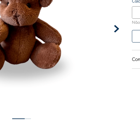
Não
Com