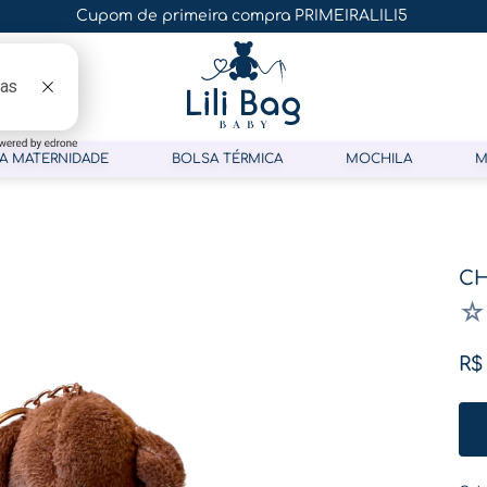
Cupom de primeira compra PRIMEIRALILI5
A MATERNIDADE
BOLSA TÉRMICA
MOCHILA
M
CH
☆
R$