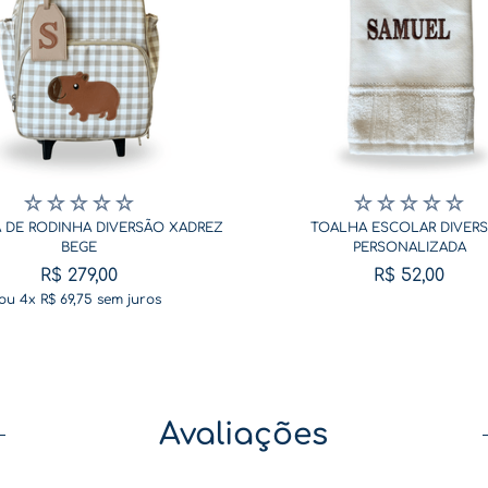
☆
☆
☆
☆
☆
☆
☆
☆
☆
☆
 DE RODINHA DIVERSÃO XADREZ
TOALHA ESCOLAR DIVER
BEGE
PERSONALIZADA
R$
279
,
00
R$
52
,
00
ou
4
x
R$
69
,
75
sem juros
Avaliações