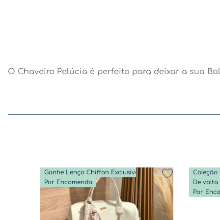
O Chaveiro Pelúcia é perfeito para deixar a sua B
Ganhe Lenço Chiffon Exclusivo
Coleção 
Por Encomenda
Por Enc