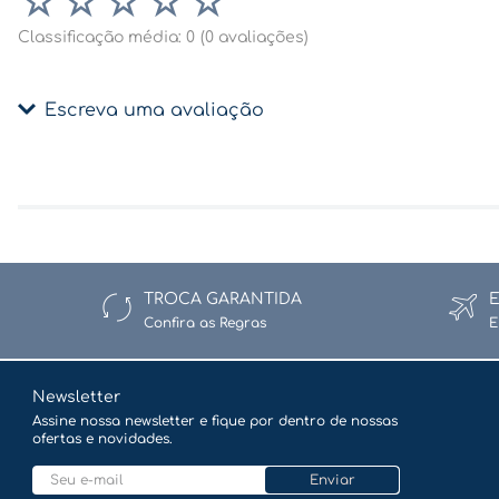
☆
☆
☆
☆
☆
Classificação média: 0
(0 avaliações)
Escreva uma avaliação
Adicionar avaliação
Título
TROCA GARANTIDA
Confira as Regras
E
Avalie o produto de 1 a 5 estrelas
★
★
★
★
★
Newsletter
Assine nossa newsletter e fique por dentro de nossas
ofertas e novidades.
Seu nome
Enviar