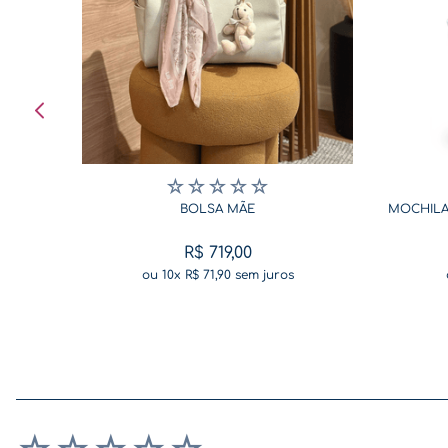
☆
☆
☆
☆
☆
BOLSA MÃE
MOCHILA
R$
719
,
00
ou
10
x
R$
71
,
90
sem juros