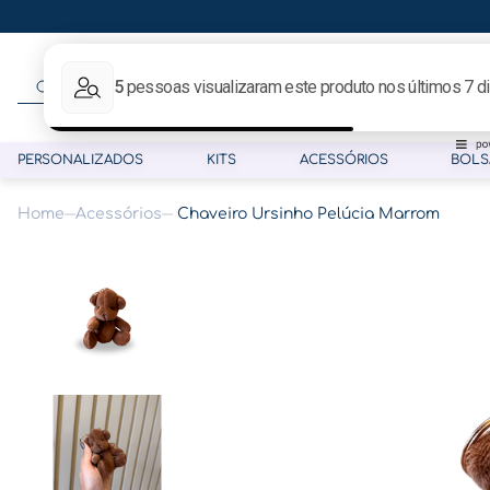
O que procura hoje?
PERSONALIZADOS
KITS
ACESSÓRIOS
BOLS
Acessórios
Chaveiro Ursinho Pelúcia Marrom
Termos mais buscados
1
º
gestante
2
º
café
3
º
pasta
4
º
pasta gestante
5
º
folha memórias barriga