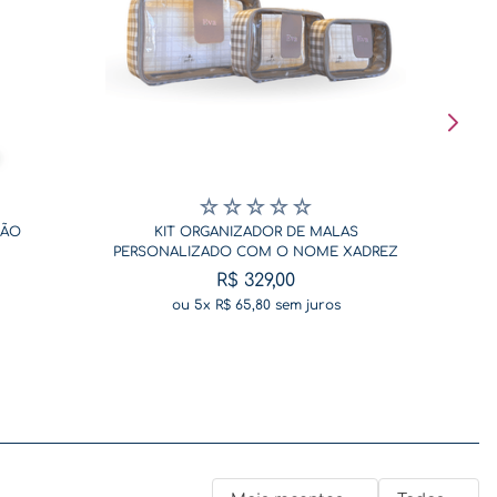
☆
☆
☆
☆
☆
SÃO
KIT ORGANIZADOR DE MALAS
PERSONALIZADO COM O NOME XADREZ
BEGE
R$
329
,
00
ou
5
x
R$
65
,
80
sem juros