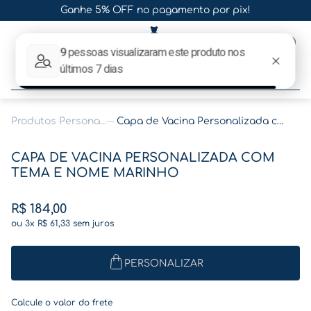
Ganhe 5% OFF no pagamento por pix!
0
O que procura hoje?
Produtos Personalizados
Capa de Vacina Personalizada com Tema e Nome Marinho
Termos mais buscados
CAPA DE VACINA PERSONALIZADA COM
1
º
gestante
TEMA E NOME MARINHO
2
º
café
R$
184
,
00
3
º
pasta gestante
ou
3
x
R$
61
,
33
sem juros
4
º
pasta
5
º
folha memórias barriga
PERSONALIZAR