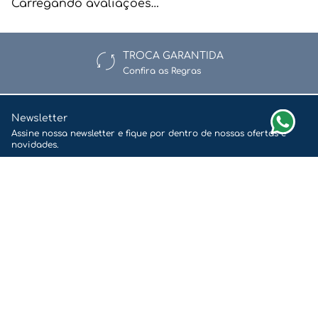
Carregando avaliações…
TROCA GARANTIDA
Confira as Regras
Newsletter
Assine nossa newsletter e fique por dentro de nossas ofertas e
novidades.
Enviar
Li e aceito a
Política de Privacidade e Proteção de Dados.
Redes Sociais
Quem Somos
Pedidos
Trocas e Devoluções
Segurança
Fale Conosco