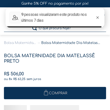
Ganhe 5% OFF no pagamento por pix!
0
O que procura hoje?
Bolsa Maternidade
Bolsa Maternidade Dia Matelassê Preto
Termos mais buscados
BOLSA MATERNIDADE DIA MATELASSÊ
1
º
gestante
PRETO
2
º
café
R$
506
,
00
3
º
pasta
ou
8
x
R$
63
,
25
sem juros
4
º
pasta gestante
5
º
folha memórias barriga
COMPRAR