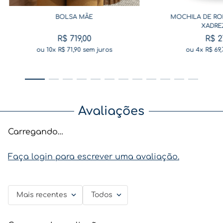
BOLSA MÃE
MOCHILA DE RO
XADRE
R$
719
,
00
R$
2
ou
10
x
R$
71
,
90
sem juros
ou
4
x
R$
69
,
Avaliações
Carregando…
Faça login para escrever uma avaliação.
Mais recentes
Todos