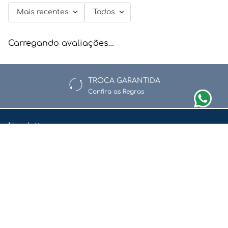
Mais recentes
Todos
Carregando avaliações…
TROCA GARANTIDA
Confira as Regras
Newsletter
Assine nossa newsletter e fique por dentro de nossas ofertas e
novidades.
Enviar
Li e aceito a
Política de Privacidade e Proteção de Dados.
Redes Sociais
Quem Somos
Pedidos