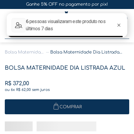
Ganhe 5% OFF no pagamento por pix!
0
O que procura hoje?
Bolsa Maternidade
Bolsa Maternidade Dia Listrada Azul
Termos mais buscados
BOLSA MATERNIDADE DIA LISTRADA AZUL
1
º
gestante
2
º
café
R$
372
,
00
ou
6
x
R$
62
,
00
sem juros
3
º
pasta gestante
4
º
pasta
COMPRAR
5
º
folha memórias barriga