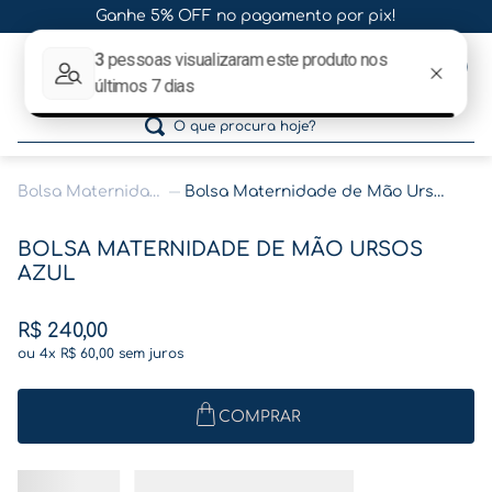
Ganhe 5% OFF no pagamento por pix!
0
O que procura hoje?
Bolsa Maternidade
Bolsa Maternidade de Mão Ursos Azul
Termos mais buscados
BOLSA MATERNIDADE DE MÃO URSOS
1
º
gestante
AZUL
2
º
café
R$
240
,
00
3
º
pasta gestante
ou
4
x
R$
60
,
00
sem juros
4
º
pasta
5
º
folha memórias barriga
COMPRAR