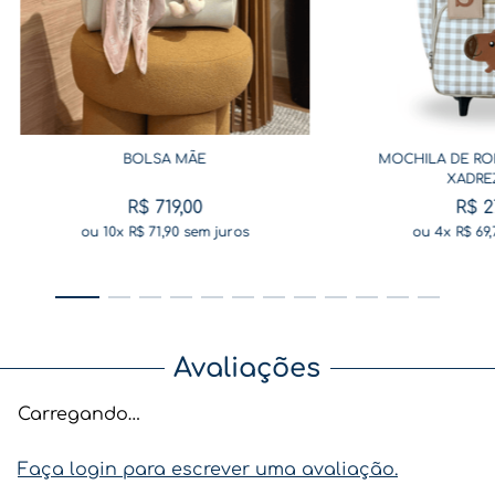
BOLSA MÃE
MOCHILA DE RO
XADRE
R$
719
,
00
R$
2
ou
10
x
R$
71
,
90
sem juros
ou
4
x
R$
69
,
Avaliações
Carregando…
Faça login para escrever uma avaliação.