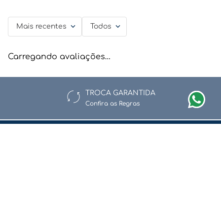
Mais recentes
Todos
Carregando avaliações…
TROCA GARANTIDA
Confira as Regras
Newsletter
Assine nossa newsletter e fique por dentro de nossas ofertas e
novidades.
Enviar
Li e aceito a
Política de Privacidade e Proteção de Dados.
Redes Sociais
Quem Somos