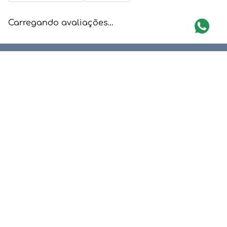
Carregando avaliações…
TROCA GARANTIDA
Confira as Regras
Newsletter
Assine nossa newsletter e fique por dentro de nossas ofertas e
novidades.
Enviar
Li e aceito a
Política de Privacidade e Proteção de Dados.
Redes Sociais
Quem Somos
Pedidos
Trocas e Devoluções