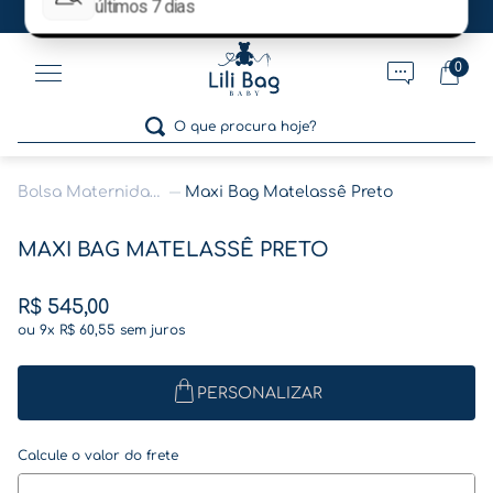
Ganhe 5% OFF no pagamento por pix!
0
O que procura hoje?
Bolsa Maternidade
Maxi Bag Matelassê Preto
Termos mais buscados
MAXI BAG MATELASSÊ PRETO
1
º
gestante
2
º
café
R$
545
,
00
ou
9
x
R$
60
,
55
sem juros
3
º
pasta
4
º
pasta gestante
PERSONALIZAR
5
º
folha memórias barriga