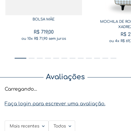
BOLSA MÃE
MOCHILA DE RO
XADRE
R$
719
,
00
R$
2
ou
10
x
R$
71
,
90
sem juros
ou
4
x
R$
69
,
Avaliações
Carregando…
Faça login para escrever uma avaliação.
Mais recentes
Todos