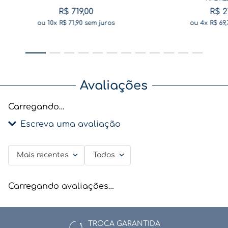
R$
719
,
00
R$
2
ou
10
x
R$
71
,
90
sem juros
ou
4
x
R$
69
,
Avaliações
Carregando…
Escreva uma avaliação
Mais recentes
Todos
Adicionar avaliação
Título
Carregando avaliações…
TROCA GARANTIDA