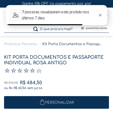
Ganhe 5% OFF no pagamento por pix!
0
O que procura hoje?
Produtos Personalizados
Kit Porta Documentos e Passaporte Individual Rosa Antigo
Termos mais buscados
KIT PORTA DOCUMENTOS E PASSAPORTE
1
º
gestante
INDIVIDUAL ROSA ANTIGO
2
º
café
☆
☆
☆
☆
☆
(
0
)
3
º
pasta
R$
484
,
50
R$
510
,
00
4
º
pasta gestante
ou
8
x
R$
60
,
56
sem juros
5
º
folha memórias barriga
PERSONALIZAR