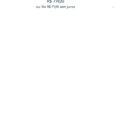
R$
719
,
00
ou
10
x
R$
71
,
90
sem juros