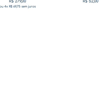
R$
279
,
00
R$
52
,
00
ou
4
x
R$
69
,
75
sem juros