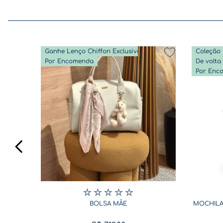
Ganhe Lenço Chiffon Exclusivo
Coleção 
Por Encomenda
Por Enc
☆
☆
☆
☆
☆
BOLSA MÃE
MOCHILA