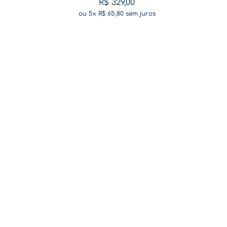
R$
329
,
00
ou
5
x
R$
65
,
80
sem juros