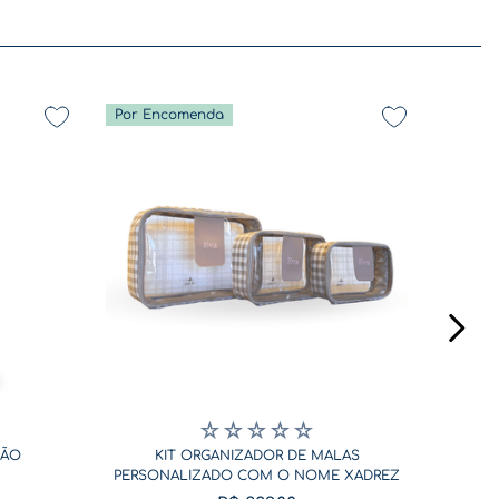
Por Encomenda
De volta a rotina - Coleção Diversão
☆
☆
☆
☆
☆
SÃO
KIT ORGANIZADOR DE MALAS
PERSONALIZADO COM O NOME XADREZ
BEGE