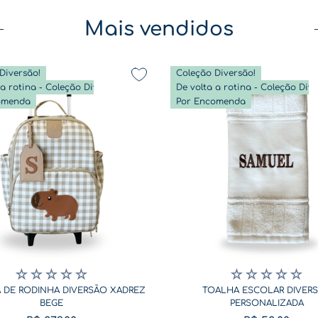
Mais vendidos
Diversão!
Coleção Diversão!
De volta a rotina - Coleção Diversão
omenda
Por Encomenda
☆
☆
☆
☆
☆
☆
☆
☆
☆
☆
 DE RODINHA DIVERSÃO XADREZ
TOALHA ESCOLAR DIVER
BEGE
PERSONALIZADA