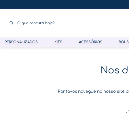
O que procura hoje?
PERSONALIZADOS
KITS
ACESSÓRIOS
BOLS
Termos mais buscados
Nos d
1
º
gestante
2
º
café
Por favor, navegue no nosso site 
3
º
pasta
4
º
pasta gestante
-
5
º
folha memórias barriga