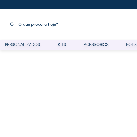
O que procura hoje?
PERSONALIZADOS
KITS
ACESSÓRIOS
BOLS
Termos mais buscados
1
º
gestante
2
º
café
3
º
pasta gestante
4
º
pasta
5
º
folha memórias barriga