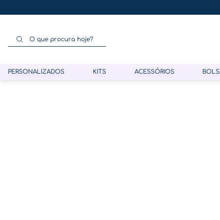
O que procura hoje?
PERSONALIZADOS
KITS
ACESSÓRIOS
BOLS
Termos mais buscados
1
º
gestante
2
º
café
3
º
pasta gestante
4
º
pasta
5
º
folha memórias barriga