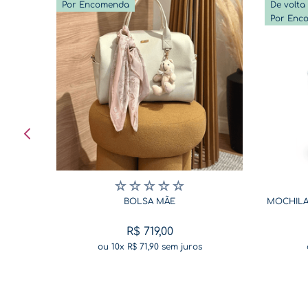
Por Encomenda
Por Enc
☆
☆
☆
☆
☆
BOLSA MÃE
MOCHILA
R$
719
,
00
ou
10
x
R$
71
,
90
sem juros