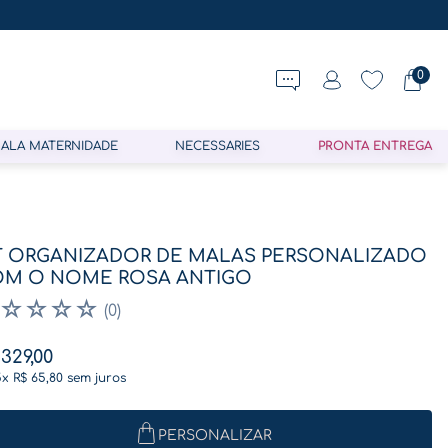
0
ALA MATERNIDADE
NECESSARIES
PRONTA ENTREGA
T ORGANIZADOR DE MALAS PERSONALIZADO
M O NOME ROSA ANTIGO
☆
☆
☆
☆
(
0
)
329
,
00
5
x
R$
65
,
80
sem juros
PERSONALIZAR