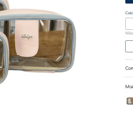
Não
Com