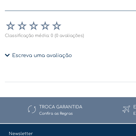
☆
☆
☆
☆
☆
Classificação média: 0
(0 avaliações)
Escreva uma avaliação
Adicionar avaliação
Título
TROCA GARANTIDA
Confira as Regras
E
Avalie o produto de 1 a 5 estrelas
★
★
★
★
★
Newsletter