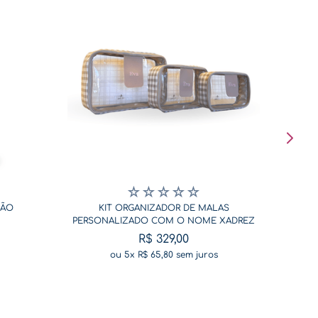
De volta a rotina - Coleção Diversão
☆
☆
☆
☆
☆
SÃO
KIT ORGANIZADOR DE MALAS
PERSONALIZADO COM O NOME XADREZ
BEGE
R$
329
,
00
ou
5
x
R$
65
,
80
sem juros