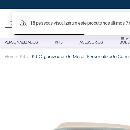
O que procura hoje?
PERSONALIZADOS
KITS
ACESSÓRIOS
BOLS
Kits
Kit Organizador de Malas Personalizado Com 
Termos mais buscados
1
º
gestante
2
º
café
3
º
pasta gestante
4
º
pasta
5
º
folha memórias barriga