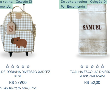
De volta a rotina - Coleção Diversão
omenda
Por Encomenda
☆
☆
☆
☆
☆
☆
☆
☆
☆
☆
 DE RODINHA DIVERSÃO XADREZ
TOALHA ESCOLAR DIVER
BEGE
PERSONALIZADA
R$
279
,
00
R$
52
,
00
ou
4
x
R$
69
,
75
sem juros